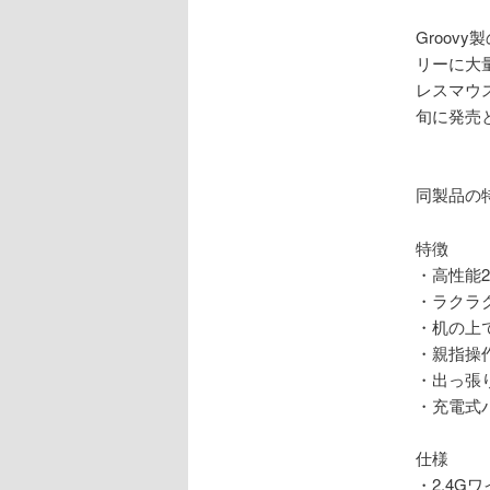
Groov
リーに大
レスマウ
旬に発売
同製品の
特徴
・高性能2
・ラクラ
・机の上
・親指操
・出っ張
・充電式
仕様
・2.4