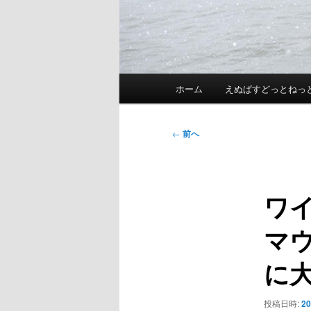
メ
ホーム
えぬぱすどっとねっ
イ
ン
メ
投
←
前へ
ニ
稿
ュ
ナ
ー
ビ
ワ
ゲ
ー
マウ
シ
ョ
に
ン
投稿日時:
2