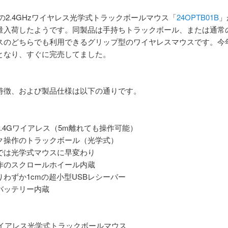
y製の2.4GHzワイヤレス光学式トラックボールマウス「
24OPTB01B
」
量入荷したようです。同製品は手持ちトラックボール、または通常
スのどちらでも利用できるグリップ型のワイヤレスマウスです。今
となり、すぐに完売してました。
特徴、および製品仕様は以下の通りです。
.4Gワイアレス（5m離れても操作可能）
ク操作のトラックボール（光学式）
では光学式マウスに早変わり
作のスクロールホイール内蔵
りわずか1cmの超小型USBレシーバー
バッテリー内蔵
Gワイアレス光学式トラックボールマウス