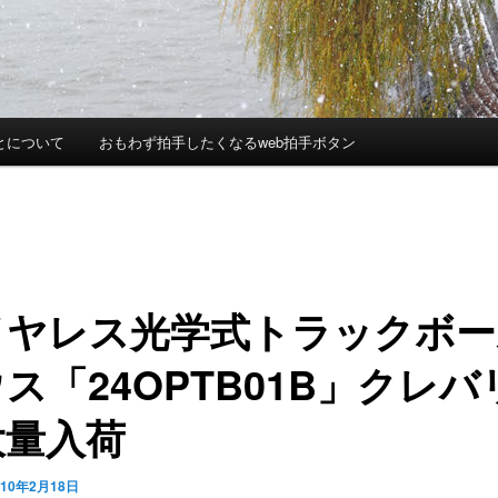
とについて
おもわず拍手したくなるweb拍手ボタン
イヤレス光学式トラックボー
ス「24OPTB01B」クレバ
大量入荷
010年2月18日