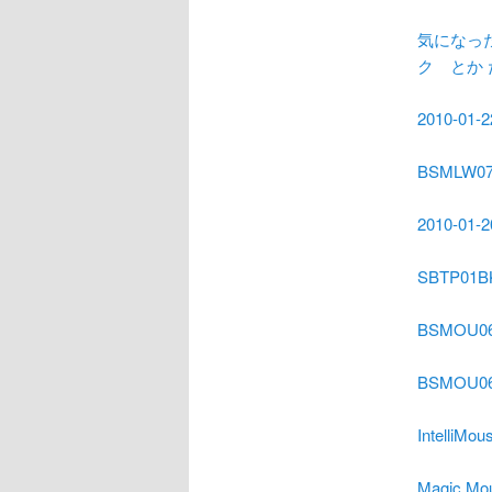
気になっ
ク とか
2010-01-
BSMLW
2010-01-
SBTP0
BSMOU
BSMOU
IntelliM
Magic M