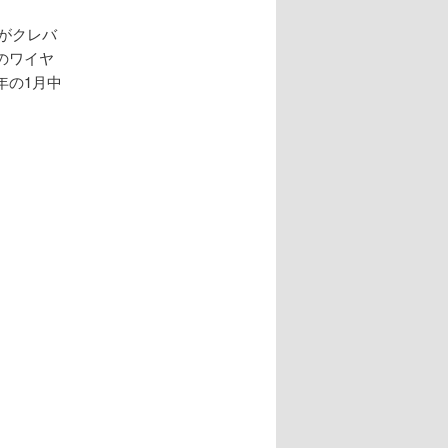
がクレバ
のワイヤ
年の1月中