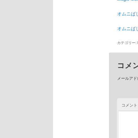
オムニば
オムニば
カテゴリー:
コメ
メールアド
コメント