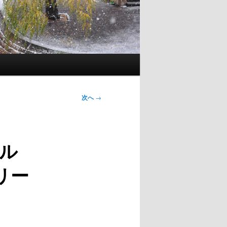
次へ
→
ル
リー