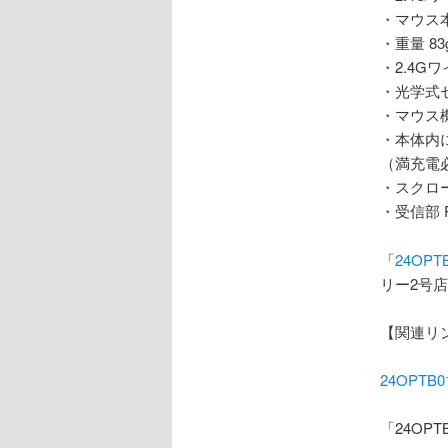
・マウス本
・重量 83
・2.4G
・光学式セ
・マウス機
・本体内
（満充電
・スクロ
・受信部 
「
24OPT
リー2号
【関連リ
24OPT
「24OP