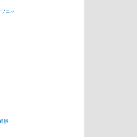
ナソニッ
ス 通販