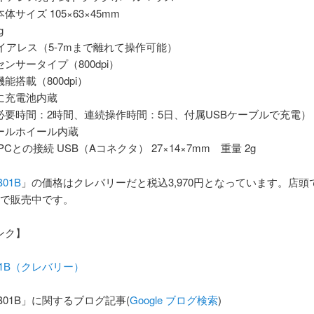
体サイズ 105×63×45mm
g
ワイアレス（5-7mまで離れて操作可能）
ンサータイプ（800dpi）
能搭載（800dpi）
に充電池内蔵
必要時間：2時間、連続操作時間：5日、付属USBケーブルで充電）
ールホイール内蔵
PCとの接続 USB（Aコネクタ） 27×14×7mm 重量 2g
B01B
」の価格はクレバリーだと税込3,970円となっています。店頭
店で販売中です。
ンク】
B01B（クレバリー）
TB01B」に関するブログ記事(
Google ブログ検索
)