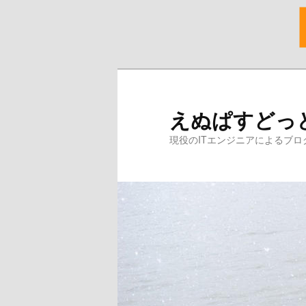
メ
イ
ン
えぬぱすどっ
コ
ン
現役のITエンジニアによるブロ
テ
ン
ツ
へ
移
動