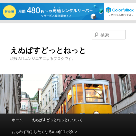
メ
イ
検
ン
索
コ
えぬぱすどっとねっと
ン
現役のITエンジニアによるブログです。
テ
ン
ツ
へ
移
動
メ
ホーム
えぬぱすどっとねっとについて
イ
ン
おもわず拍手したくなるweb拍手ボタン
メ