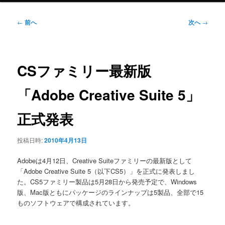
ニ
ュ
投
←
前へ
次へ
→
ー
稿
ナ
ビ
ゲ
CSファミリー最新版
ー
シ
「Adobe Creative Suite 5」
ョ
ン
正式発表
投稿日時:
2010年4月13日
Adobeは4月12日、Creative Suiteファミリーの最新版として
「Adobe Creative Suite 5（以下CS5）」を正式に発表しまし
た。CS5ファミリー製品は5月28日から発売予定で、Windows
版、Mac版ともにパッケージのラインナップは5製品、全部で15
ものソフトウェアで構成されています。