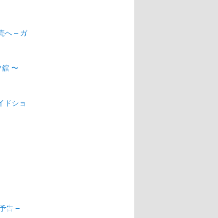
へ – ガ
ツ舘 〜
ワイドショ
予告 –