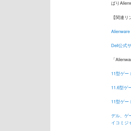
ぱりAlie
【関連リ
Alienwa
Dell公式
「Alien
11型ゲーミ
11.6型ゲ
11型ゲー
デル、ゲーミ
イコミジ