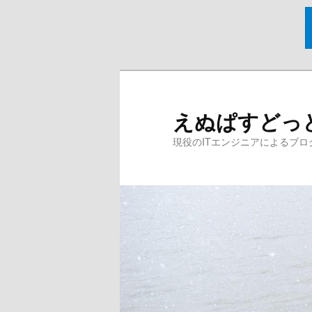
メ
イ
ン
えぬぱすどっ
コ
ン
現役のITエンジニアによるブロ
テ
ン
ツ
へ
移
動