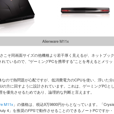
Alienware M11x
は厚さこそ同画面サイズの他機種より若干厚く見えるが、ネットブッ
されているので、”ゲーミングPCを携帯する”ことを考えるとメリッ
体なので熱問題が心配ですが、低消費電力のCPUを使い、浮いた分
PUの方に回すように設計されています。これは、ゲーミングPCと
処理を優先させるためであり、論理的な判断と言えます。
re M11x
」の価格は、税込9万9800円からとなっています。「Crysi
 of Duty 4」を推奨のFPSで動作させることのできるノートPCですか