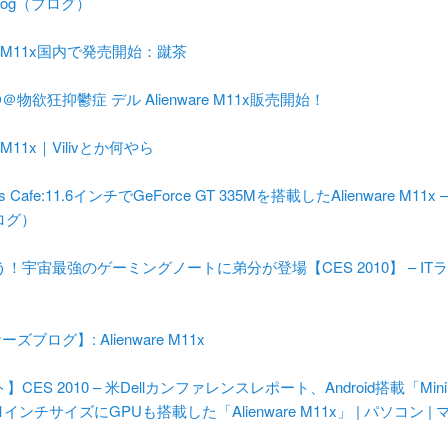
r Blog（ブログ）
are M11x国内で発売開始：蹴茶
O＠物欲狂抑鬱症 デル Alienware M11x販売開始！
re M11x｜Vilivとか何やら
s Cafe:11.6インチでGeForce GT 335Mを搭載したAlienware M11x – l
ブログ）
！宇宙最強のゲーミングノートに弟分が登場【CES 2010】 – IT
ケーズブログ】: Alienware M11x
CES 2010 – 米Dellカンファレンスレポート、Android搭載「Min
 11インチサイズにGPUも搭載した「Alienware M11x」 | パソコン |