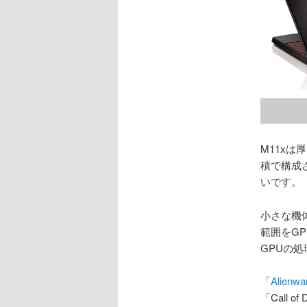
M11x
積で構成
いです。
小さな機
範囲をG
GPUの
「
Alienwa
「Call