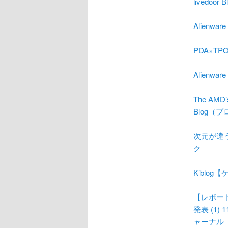
livedoo
Alienw
PDA×TP
Alienwa
The AMD’
Blog（
次元が違う
ク
K’blog【
【レポート】
発表 (1)
ャーナル