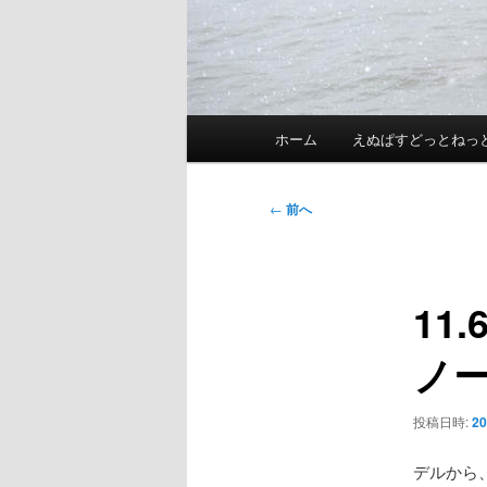
メ
ホーム
えぬぱすどっとねっ
イ
ン
メ
投
←
前へ
ニ
稿
ュ
ナ
ー
ビ
11
ゲ
ー
ノー
シ
ョ
ン
投稿日時:
2
デルから、