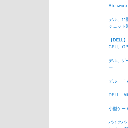
Alienw
デル、11
ジェット
【DELL】
CPU、G
デル、ゲー
ー
デル、「 A
DELL Al
小型ゲーミン
バイクバイ