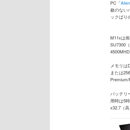
PC「
Alie
赦のない
ックばり
M11xは画
SU7300（
4500M
メモリはD
または256
Premium
バッテリー駆
用時は5時
x32.7