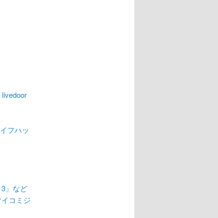
ivedoor
ライフハッ
i 3」など
 マイコミジ