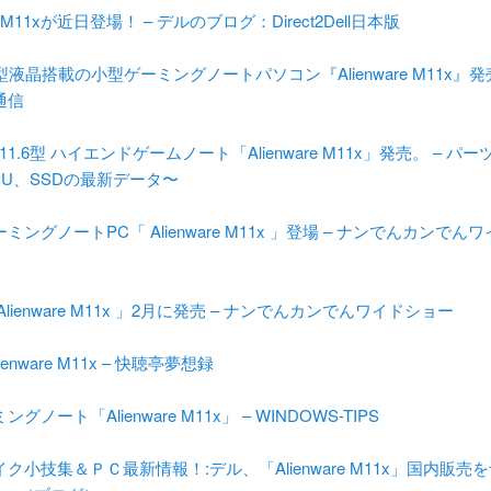
are M11xが近日登場！ – デルのブログ：Direct2Dell日本版
型液晶搭載の小型ゲーミングノートパソコン『Alienware M11x』発売
通信
11.6型 ハイエンドゲームノート「Alienware M11x」発売。 – パー
PU、SSDの最新データ〜
ミングノートPC「 Alienware M11x 」登場 – ナンでんカンでん
lienware M11x 」2月に発売 – ナンでんカンでんワイドショー
ienware M11x – 快聴亭夢想録
グノート「Alienware M11x」 – WINDOWS-TIPS
ク小技集＆ＰＣ最新情報！:デル、「Alienware M11x」国内販売を