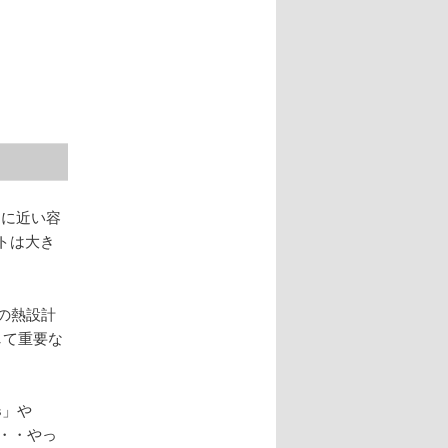
クに近い容
トは大き
の熱設計
して重要な
s」や
・・・やっ