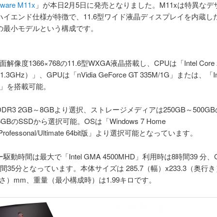
nware M11x
」が本日2月5日に発売となりました。M11xは特異なデ
ハイエンド仕様が特徴で、11.6型ワイド液晶ディスプレイを内蔵し
の最小モデルという構成です。
面解像度1366×768の11.6型WXGA液晶搭載し、CPUは「Intel Core 2
1.3GHz）」、GPUは「nVidia GeForce GT 335M/1G」または、「In
HD」を搭載可能。
DR3 2GB～8GBより選択、ストレージメディアは250GB～500GB
GBのSSDから選択可能。OSは「Windows 7 Home
/Professonal/Ultimate 64bit版」より選択可能となっています。
動時間は最大で「Intel GMA 4500MHD」利用時は8時間39 分、Ge
間35分となっています。本体サイズは 285.7（幅）x233.3（奥行き
（高さ）mm、重量（最小構成時）は1.99キロです。