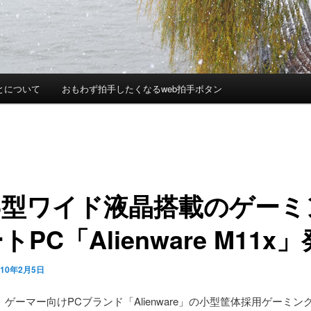
とについて
おもわず拍手したくなるweb拍手ボタン
.6型ワイド液晶搭載のゲー
トPC「Alienware M11x
010年2月5日
ゲーマー向けPCブランド「Alienware」の小型筐体採用ゲーミン