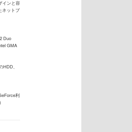
ザインと容
たネットブ
 Duo
tel GMA
のHDD、
Force利
）