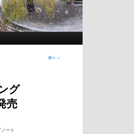
次へ
→
ミング
」発売
グノート