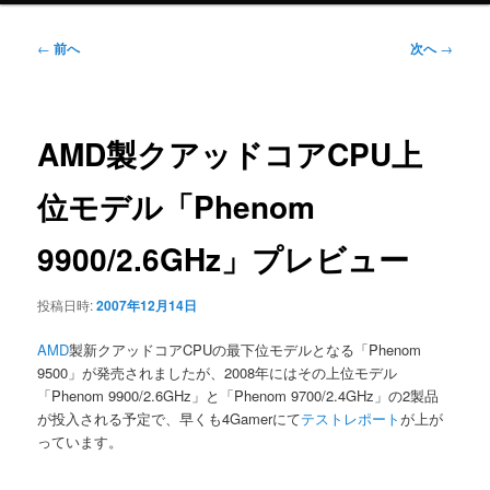
ニ
ュ
投
←
前へ
次へ
→
ー
稿
ナ
ビ
ゲ
AMD製クアッドコアCPU上
ー
シ
位モデル「Phenom
ョ
ン
9900/2.6GHz」プレビュー
投稿日時:
2007年12月14日
AMD
製新クアッドコアCPUの最下位モデルとなる「Phenom
9500」が発売されましたが、2008年にはその上位モデル
「Phenom 9900/2.6GHz」と「Phenom 9700/2.4GHz」の2製品
が投入される予定で、早くも4Gamerにて
テストレポート
が上が
っています。