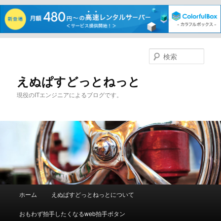
メ
イ
検
ン
索
コ
えぬぱすどっとねっと
ン
現役のITエンジニアによるブログです。
テ
ン
ツ
へ
移
動
メ
ホーム
えぬぱすどっとねっとについて
イ
ン
おもわず拍手したくなるweb拍手ボタン
メ