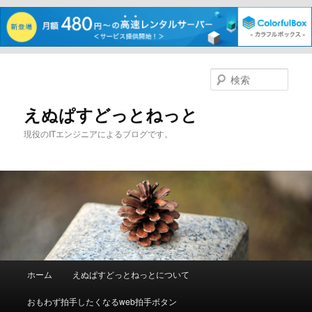
メ
イ
検
ン
索
コ
えぬぱすどっとねっと
ン
現役のITエンジニアによるブログです。
テ
ン
ツ
へ
移
動
メ
ホーム
えぬぱすどっとねっとについて
イ
ン
おもわず拍手したくなるweb拍手ボタン
メ