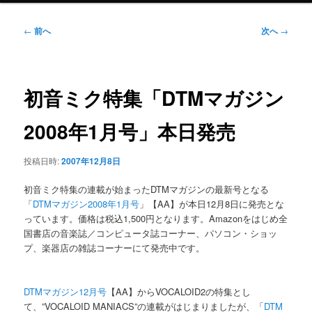
ニ
ュ
投
←
前へ
次へ
→
ー
稿
ナ
ビ
ゲ
初音ミク特集「DTMマガジン
ー
シ
2008年1月号」本日発売
ョ
ン
投稿日時:
2007年12月8日
初音ミク特集の連載が始まったDTMマガジンの最新号となる
「
DTMマガジン2008年1月号
」【AA】が本日12月8日に発売とな
っています。価格は税込1,500円となります。Amazonをはじめ全
国書店の音楽誌／コンピュータ誌コーナー、パソコン・ショッ
プ、楽器店の雑誌コーナーにて発売中です。
DTMマガジン12月号
【AA】からVOCALOID2の特集とし
て、”VOCALOID MANIACS”の連載がはじまりましたが、「
DTM