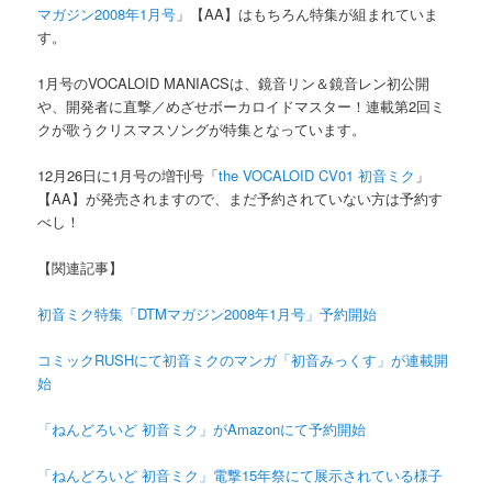
マガジン2008年1月号
」【AA】はもちろん特集が組まれていま
す。
1月号のVOCALOID MANIACSは、鏡音リン＆鏡音レン初公開
や、開発者に直撃／めざせボーカロイドマスター！連載第2回ミ
クが歌うクリスマスソングが特集となっています。
12月26日に1月号の増刊号「
the VOCALOID CV01 初音ミク
」
【AA】が発売されますので、まだ予約されていない方は予約す
べし！
【関連記事】
初音ミク特集「DTMマガジン2008年1月号」予約開始
コミックRUSHにて初音ミクのマンガ「初音みっくす」が連載開
始
「ねんどろいど 初音ミク」がAmazonにて予約開始
「ねんどろいど 初音ミク」電撃15年祭にて展示されている様子