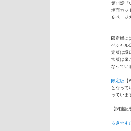
第11話
場面カッ
８ページ
限定版に
ペシャル
定版は堀
常版は泉
なってい
限定版
【
となって
っていま
【関連記
らき☆すた