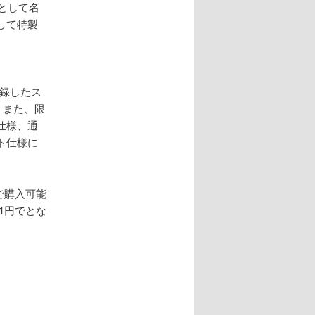
として名
して特製
録したス
。また、限
仕様、通
ト仕様に
円で購入可能
51円でとな