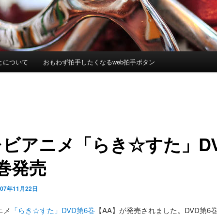
とについて
おもわず拍手したくなるweb拍手ボタン
レビアニメ「らき☆すた」D
巻発売
007年11月22日
ニメ
「らき☆すた」DVD第6巻
【AA】が発売されました。DVD第6