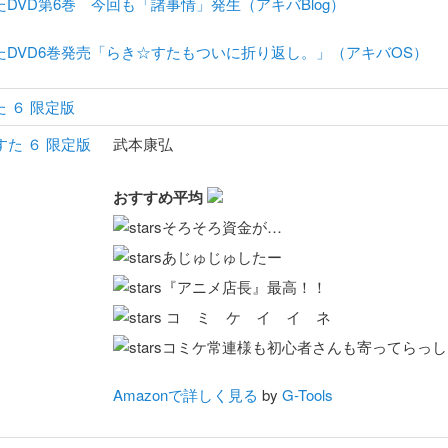
DVD第6巻 今回も「諸事情」発生（アキバBlog）
たDVD6巻発売「らき☆すたもついに折り返し。」（アキバOS）
 ６ 限定版
武本康弘
おすすめ平均
そろそろ資金が…
あじゅじゅしたー
『アニメ店長』最高！！
コ ミ ケ イ イ ネ
コミケ常連様も初心者さんも寄ってらっし
Amazonで詳しく見る
by
G-Tools