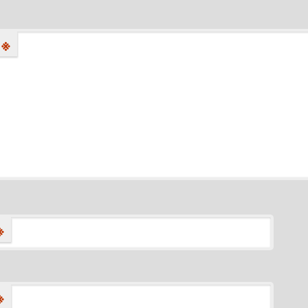
※
※
※