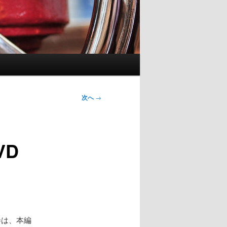
次へ
→
VD
巻は、本編