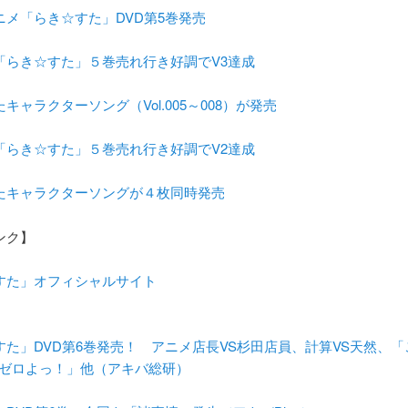
ニメ「らき☆すた」DVD第5巻発売
「らき☆すた」５巻売れ行き好調でV3達成
キャラクターソング（Vol.005～008）が発売
「らき☆すた」５巻売れ行き好調でV2達成
たキャラクターソングが４枚同時発売
ンク】
すた」オフィシャルサイト
すた」DVD第6巻発売！ アニメ店長VS杉田店員、計算VS天然、
うゼロよっ！」他（アキバ総研）