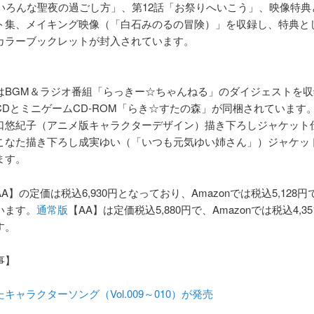
「いろんな聖夜の過ごし方」、第12話「お祭りへいこう」、映像特典
ト集、メイキング映像（「白石みのるの冒険）」を収録し、特典と
カラーブックレットが封入されています。
はBGM＆ラジオ番組「らっきー☆ちゃんねる」のダイジェストを収
CDとミニゲームCD-ROM「らき☆すたの森」が同梱されています
口悠紀子（アニメ版キャラクターデザイン）描き下ろしジャケット
こなた描き下ろし成実ゆい（「いつも元気ゆい姉さん」）ジャケッ
ます。
AA】の定価は税込6,930円となっており、Amazonでは税込5,128
います。
通常版
【AA】は定価税込5,880円で、Amazonでは税込4,3
す。
事】
キャラクターソング（Vol.009～010）が発売