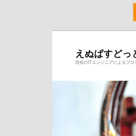
メ
イ
ン
えぬぱすどっ
コ
ン
現役のITエンジニアによるブロ
テ
ン
ツ
へ
移
動