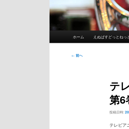
メ
ホーム
えぬぱすどっとねっ
イ
ン
メ
投
←
前へ
ニ
稿
ュ
ナ
ー
ビ
テ
ゲ
ー
第6
シ
ョ
ン
投稿日時:
2
テレビア