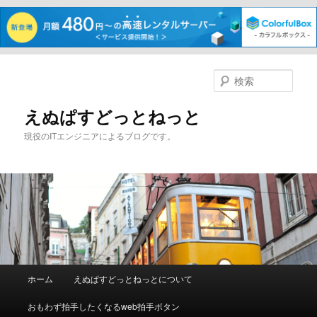
メ
イ
検
ン
索
コ
えぬぱすどっとねっと
ン
現役のITエンジニアによるブログです。
テ
ン
ツ
へ
移
動
メ
ホーム
えぬぱすどっとねっとについて
イ
ン
おもわず拍手したくなるweb拍手ボタン
メ