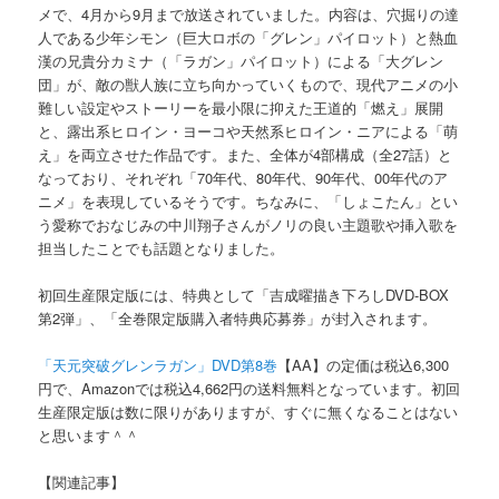
メで、4月から9月まで放送されていました。内容は、穴掘りの達
人である少年シモン（巨大ロボの「グレン」パイロット）と熱血
漢の兄貴分カミナ（「ラガン」パイロット）による「大グレン
団」が、敵の獣人族に立ち向かっていくもので、現代アニメの小
難しい設定やストーリーを最小限に抑えた王道的「燃え」展開
と、露出系ヒロイン・ヨーコや天然系ヒロイン・ニアによる「萌
え」を両立させた作品です。また、全体が4部構成（全27話）と
なっており、それぞれ「70年代、80年代、90年代、00年代のア
ニメ」を表現しているそうです。ちなみに、「しょこたん」とい
う愛称でおなじみの中川翔子さんがノリの良い主題歌や挿入歌を
担当したことでも話題となりました。
初回生産限定版には、特典として「吉成曜描き下ろしDVD-BOX
第2弾」、「全巻限定版購入者特典応募券」が封入されます。
「天元突破グレンラガン」DVD第8巻
【AA】の定価は税込6,300
円で、Amazonでは税込4,662円の送料無料となっています。初回
生産限定版は数に限りがありますが、すぐに無くなることはない
と思います＾＾
【関連記事】