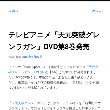
ニ
ュ
投
←
前へ
次へ
→
ー
稿
ナ
ビ
ゲ
テレビアニメ「天元突破グレ
ー
シ
ンラガン」DVD第8巻発売
ョ
ン
投稿日時:
2008年2月27日
ヨーコの「Nice Oppai.」には頭が下がるテレビアニメ
「天元突
破グレンラガン」DVD第8巻
【AA】が2月27日に発売されまし
た。DVD第8巻には、本編第21話「あなたは生き残るべき人
だ」、第22話「それが僕の最後の義務だ」、第23話「行くぞ 最
後の戦いだ」が収録されています。
「
天元突破グレンラガン
」は、原作・アニメ制作を「新世紀エヴ
ァンゲリオン」で知られるガイナックスが担当したロボットアニ