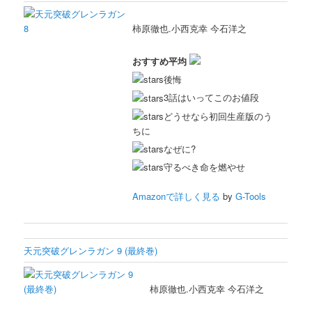
柿原徹也.小西克幸 今石洋之
おすすめ平均
後悔
3話はいってこのお値段
どうせなら初回生産版のう
ちに
なぜに?
守るべき命を燃やせ
Amazonで詳しく見る
by
G-Tools
天元突破グレンラガン 9 (最終巻)
柿原徹也.小西克幸 今石洋之