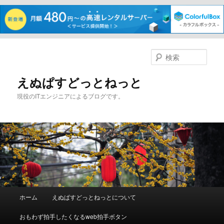
メ
イ
検
ン
索
コ
えぬぱすどっとねっと
ン
現役のITエンジニアによるブログです。
テ
ン
ツ
へ
移
動
メ
ホーム
えぬぱすどっとねっとについて
イ
ン
おもわず拍手したくなるweb拍手ボタン
メ