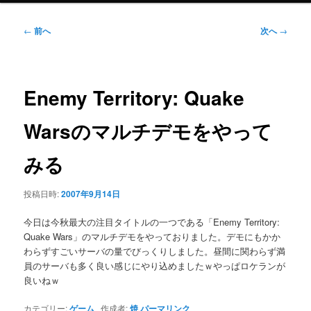
ニ
ュ
投
←
前へ
次へ
→
ー
稿
ナ
ビ
ゲ
Enemy Territory: Quake
ー
シ
Warsのマルチデモをやって
ョ
ン
みる
投稿日時:
2007年9月14日
今日は今秋最大の注目タイトルの一つである「Enemy Territory:
Quake Wars」のマルチデモをやっておりました。デモにもかか
わらずすごいサーバの量でびっくりしました。昼間に関わらず満
員のサーバも多く良い感じにやり込めましたｗやっぱロケランが
良いねｗ
カテゴリー:
ゲーム
作成者:
焼
パーマリンク