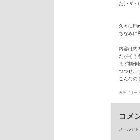
た(・∀・)
久々にFl
ちなみに
内容は約
だがそう
まず制作
つつせこ
こんなの
カテゴリー:
コメ
メールアド