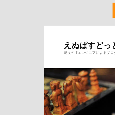
メ
イ
ン
えぬぱすどっ
コ
ン
現役のITエンジニアによるブロ
テ
ン
ツ
へ
移
動