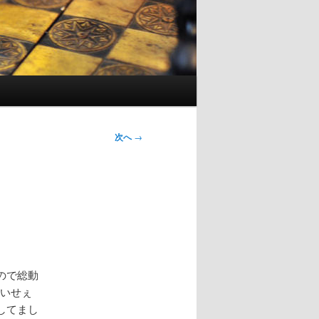
次へ
→
ので総動
ないせぇ
してまし