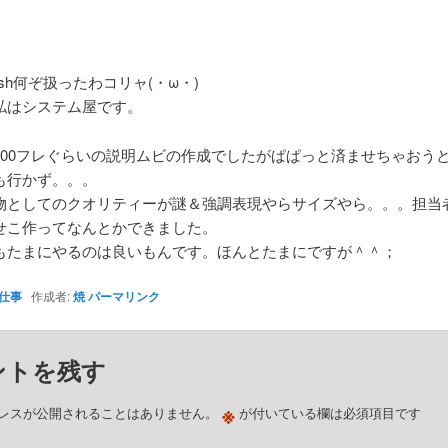
ash何ぞ扱ったわコリャ(・ω・)
私はシステム屋です。
200フレぐらいの説明ムビの作成でしたがぱぱっと済ませちゃおう
も行かず。。。
物としてのクオリティーが謎＆強調表現やらサイズやら。。。担当
せこ作ってなんとかできました。
もたまにやるのは良いもんです。ほんとたまにですが＾＾；
仕事
作成者:
焼
パーマリンク
ントを残す
※
レスが公開されることはありません。
が付いている欄は必須項目です