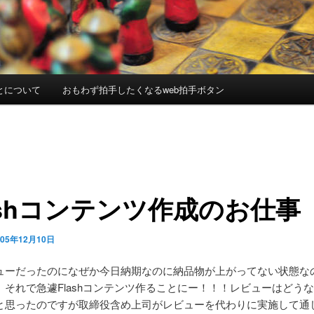
とについて
おもわず拍手したくなるweb拍手ボタン
ashコンテンツ作成のお仕事
005年12月10日
ューだったのになぜか今日納期なのに納品物が上がってない状態な
。それで急遽Flashコンテンツ作ることにー！！！レビューはどう
と思ったのですが取締役含め上司がレビューを代わりに実施して通