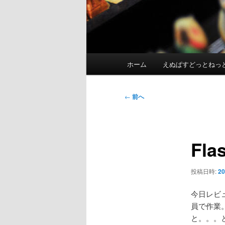
メ
ホーム
えぬぱすどっとねっ
イ
ン
メ
投
←
前へ
ニ
稿
ュ
ナ
ー
ビ
Fl
ゲ
ー
シ
投稿日時:
2
ョ
ン
今日レビ
員で作業
と。。。