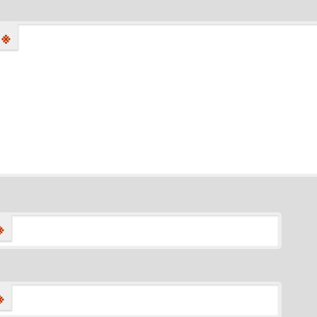
※
※
※