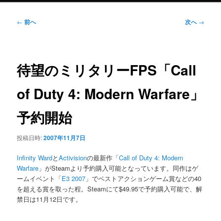
ニ
ュ
投
←
前へ
次へ
→
ー
稿
ナ
ビ
ゲ
待望のミリタリーFPS「Call
ー
シ
of Duty 4: Modern Warfare」
ョ
ン
予約開始
投稿日時:
2007年11月7日
Infinity Ward
と
Activision
の最新作「
Call of Duty 4: Modern
Warfare
」がSteamより予約購入可能となっています。同作はゲ
ームイベント「
E3 2007
」でベストアクションゲーム賞などの40
を超える賞を取った程。Steamにて$49.95で予約購入可能で、解
禁日は11月12日です。