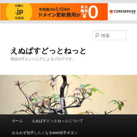
メ
イ
検
ン
索
コ
えぬぱすどっとねっと
ン
現役のITエンジニアによるブログです。
テ
ン
ツ
へ
移
動
メ
ホーム
えぬぱすどっとねっとについて
イ
ン
おもわず拍手したくなるweb拍手ボタン
メ