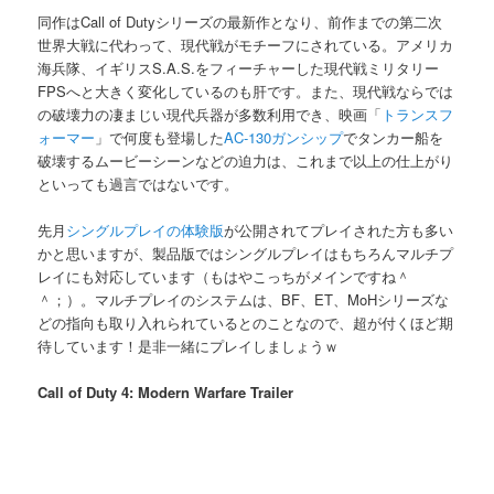
同作はCall of Dutyシリーズの最新作となり、前作までの第二次
世界大戦に代わって、現代戦がモチーフにされている。アメリカ
海兵隊、イギリスS.A.S.をフィーチャーした現代戦ミリタリー
FPSへと大きく変化しているのも肝です。また、現代戦ならでは
の破壊力の凄まじい現代兵器が多数利用でき、映画「
トランスフ
ォーマー
」で何度も登場した
AC-130ガンシップ
でタンカー船を
破壊するムービーシーンなどの迫力は、これまで以上の仕上がり
といっても過言ではないです。
先月
シングルプレイの体験版
が公開されてプレイされた方も多い
かと思いますが、製品版ではシングルプレイはもちろんマルチプ
レイにも対応しています（もはやこっちがメインですね＾
＾；）。マルチプレイのシステムは、BF、ET、MoHシリーズな
どの指向も取り入れられているとのことなので、超が付くほど期
待しています！是非一緒にプレイしましょうｗ
Call of Duty 4: Modern Warfare Trailer