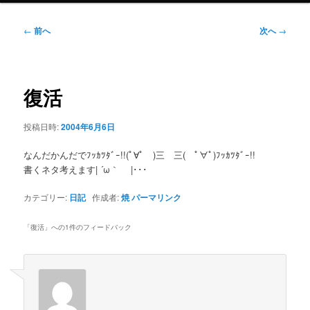
ニ
ュ
投
←
前へ
次へ
→
ー
稿
ナ
ビ
ゲ
復活
ー
シ
投稿日時:
2004年6月6日
ョ
ン
なんだかんだでﾌｯｶﾂﾀﾞｰ!!(ﾟ∀ﾟ )三 三( ﾟ∀ﾟ)ﾌｯｶﾂﾀﾞｰ!!
書くネタ考えます| ´ω｀ |･･･
カテゴリー:
日記
作成者:
焼
パーマリンク
「
復活
」への1件のフィードバック