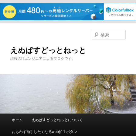
メ
イ
検
ン
索
コ
えぬぱすどっとねっと
ン
現役のITエンジニアによるブログです。
テ
ン
ツ
へ
移
動
メ
ホーム
えぬぱすどっとねっとについて
イ
ン
おもわず拍手したくなるweb拍手ボタン
メ