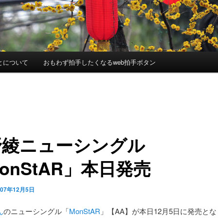
とについて
おもわず拍手したくなるweb拍手ボタン
野綾ニューシングル
onStAR」本日発売
007年12月5日
ん
のニューシングル「
MonStAR
」【AA】が本日12月5日に発売と