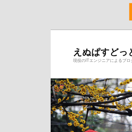
メ
イ
ン
えぬぱすどっ
コ
ン
現役のITエンジニアによるブロ
テ
ン
ツ
へ
移
動