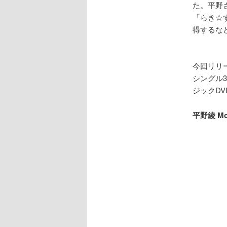
た。平野
「らき☆
得するな
今回リリ
シングル
ジックD
平野綾 Mo