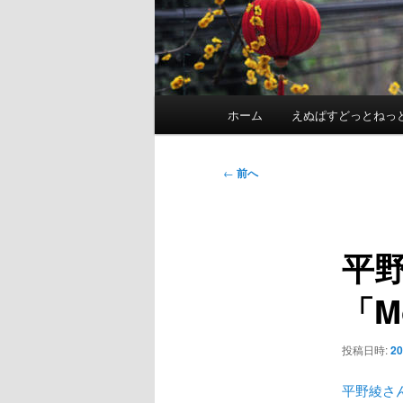
メ
ホーム
えぬぱすどっとねっ
イ
ン
メ
投
←
前へ
ニ
稿
ュ
ナ
ー
ビ
平
ゲ
ー
「M
シ
ョ
ン
投稿日時:
2
平野綾さ