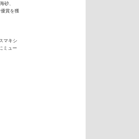
弥海砂、
女優賞を獲
スマキシ
にミュー