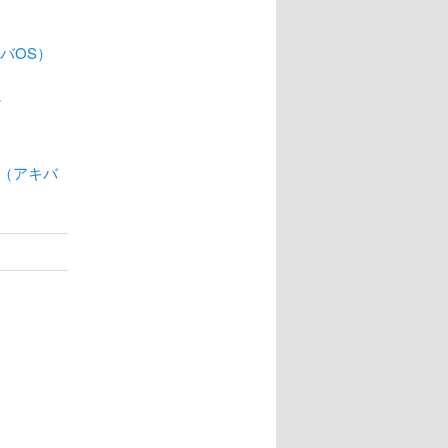
バOS）
ン
」（アキバ