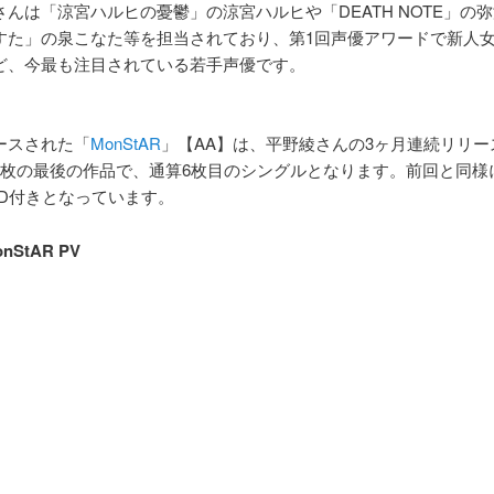
さんは「涼宮ハルヒの憂鬱」の涼宮ハルヒや「DEATH NOTE」の
すた」の泉こなた等を担当されており、第1回声優アワードで新人
ど、今最も注目されている若手声優です。
ースされた「
MonStAR
」【AA】は、平野綾さんの3ヶ月連続リリー
3枚の最後の作品で、通算6枚目のシングルとなります。前回と同様
VD付きとなっています。
nStAR PV