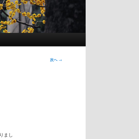
次へ
→
なりまし