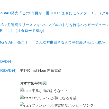
onStAR発売「この3作目が一番GOD！まさにモンスター！」（アキ
ン3ヶ月連続リリースマキシシングルのトリを飾るハッピーチュー
tAR」！！（オタロードBlog）
MonStAR」発売！ 「こんな神曲続きなんて平野綾さんは化物か
(DVD付)
平野綾 nishi-ken 黒須克彦
おすすめ平均
平凡な曲のような・・・
1stアルバムが気になる今後
ファンシーと現実的なハッピーソング