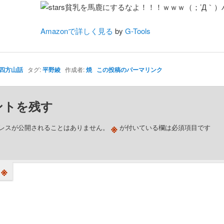
貧乳を馬鹿にするなよ！！！ｗｗｗ（；’Д｀）
Amazonで詳しく見る
by
G-Tools
四方山話
タグ:
平野綾
作成者:
焼
この投稿のパーマリンク
ントを残す
※
レスが公開されることはありません。
が付いている欄は必須項目です
※