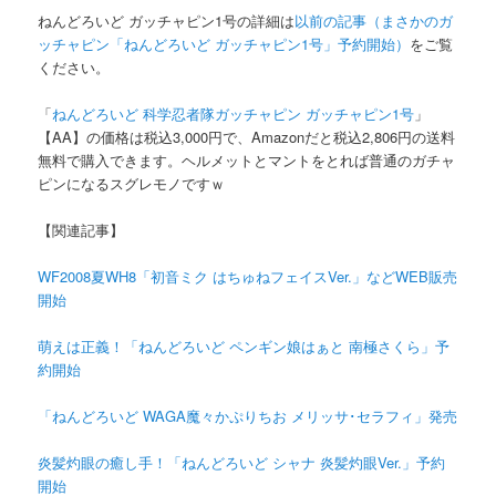
ねんどろいど ガッチャピン1号の詳細は
以前の記事（まさかのガ
ッチャピン「ねんどろいど ガッチャピン1号」予約開始）
をご覧
ください。
「
ねんどろいど 科学忍者隊ガッチャピン ガッチャピン1号
」
【AA】の価格は税込3,000円で、Amazonだと税込2,806円の送料
無料で購入できます。ヘルメットとマントをとれば普通のガチャ
ピンになるスグレモノですｗ
【関連記事】
WF2008夏WH8「初音ミク はちゅねフェイスVer.」などWEB販売
開始
萌えは正義！「ねんどろいど ペンギン娘はぁと 南極さくら」予
約開始
「ねんどろいど WAGA魔々かぷりちお メリッサ･セラフィ」発売
炎髪灼眼の癒し手！「ねんどろいど シャナ 炎髪灼眼Ver.」予約
開始