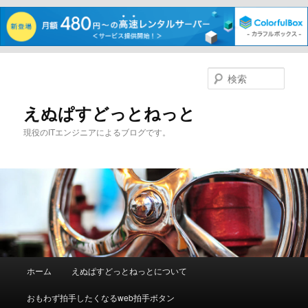
メ
イ
検
ン
索
コ
えぬぱすどっとねっと
ン
現役のITエンジニアによるブログです。
テ
ン
ツ
へ
移
動
メ
ホーム
えぬぱすどっとねっとについて
イ
ン
おもわず拍手したくなるweb拍手ボタン
メ