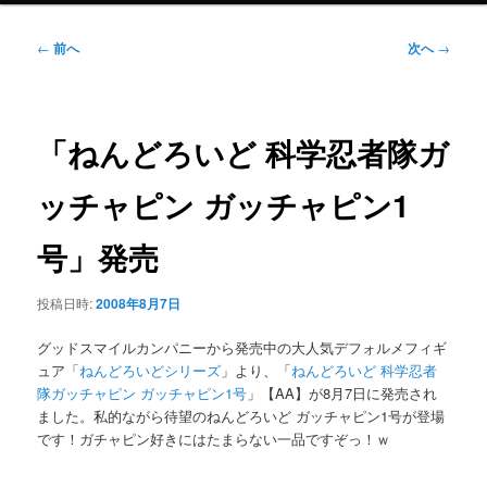
ニ
ュ
投
←
前へ
次へ
→
ー
稿
ナ
ビ
ゲ
「ねんどろいど 科学忍者隊ガ
ー
シ
ッチャピン ガッチャピン1
ョ
ン
号」発売
投稿日時:
2008年8月7日
グッドスマイルカンパニーから発売中の大人気デフォルメフィギ
ュア「
ねんどろいどシリーズ
」より、「
ねんどろいど 科学忍者
隊ガッチャピン ガッチャピン1号
」【AA】が8月7日に発売され
ました。私的ながら待望のねんどろいど ガッチャピン1号が登場
です！ガチャピン好きにはたまらない一品ですぞっ！ｗ