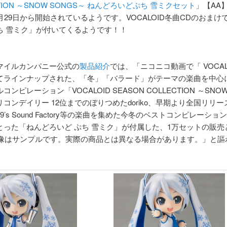
CTION ～SNOW SONGS～ ねんどろいどぷち 雪ミクセット
」【AA
月29日から開始されているようです。VOCALOID冬曲CDのおまけ
ち 雪ミク」が付いてくるようです！！
マイルカンパニー公式の
製品紹介
では、「ニコニコ動画で「 VOCAL
てラインナップされた、「冬」「バラード」がテーマの楽曲を中心
ンピレーション「VOCALOID SEASON COLLECTION ～SNOW
コンデイリー 12位までのぼりつめたdoriko、早期より全国リリ
9’s Sound Factory等の楽曲を集めた今冬のベストコンピレーショ
とった「ねんどろいど ぷち 雪ミク」が付属した、1万セットの販売
 画像はサンプルです。実際の商品とは異なる場合があります。」と謳