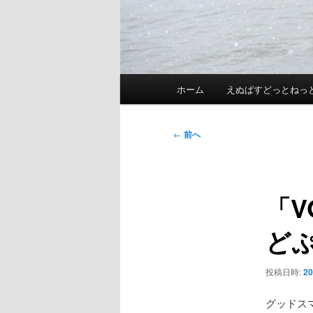
メ
ホーム
えぬぱすどっとねっ
イ
ン
メ
投
←
前へ
ニ
稿
ュ
ナ
ー
ビ
「V
ゲ
ー
どぷ
シ
ョ
ン
投稿日時:
2
グッドス