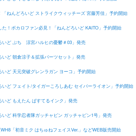
！「ねんどろいど ストライクウィッチーズ 宮藤芳佳」予約開始
した！ボカロファン必見！「ねんどろいど KAITO」予約開始
ろいど ぷち 涼宮ハルヒの憂鬱＃03」発売
ろいど 朝倉涼子＆拡張パーツセット」発売
ろいど 天元突破グレンラガン ヨーコ」予約開始
ろいど フェイト/タイガーころしあむ セイバーライオン」予約開始
ろいど もえたん ぱすてるインク」発売
ろいど 科学忍者隊ガッチャピン ガッチャピン1号」発売
8夏WH8「初音ミク はちゅねフェイスVer.」などWEB販売開始