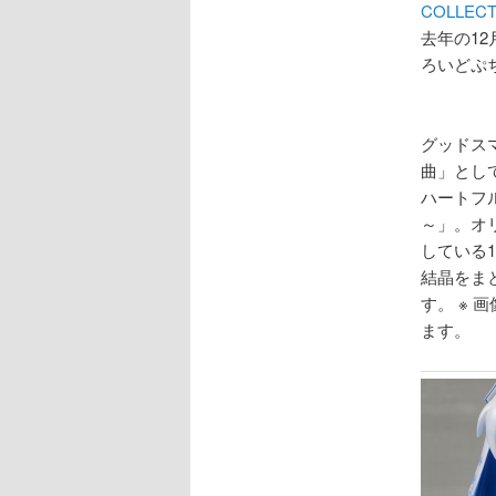
COLLE
去年の12
ろいどぷ
グッドス
曲」とし
ハートフルコ
～」。オリ
している1
結晶をま
す。 ※
ます。