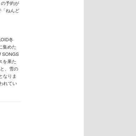
】の予約が
で「ねんど
OID冬
に集めた
 SONGS
ースを果た
ンと、雪の
となりま
われてい