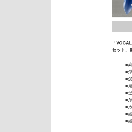
「VOCAL
セット」
■
■作
■価
■発
■
■
■
■販
■