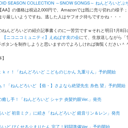
LOID SEASON COLLECTION ～SNOW SONGS～ ねんどろいど
【AA】の価格は税込2,000円で、Amazonでは既に売り切れの様子
はり厳しいようですね。逃した人はヤフオク待ちですかね・・・
のねんどろいどの紹介記事書くのに一苦労ですｗそれと明日1月8日の
、
【ニコニコミュニティ】えぬぱす友の会
にて、生放送しながら「
拍手ボタンを制作しようと思いますのでよろしければ御覧ください＾
事】
ｔｋｒ！「ねんどろいど こどものじかん 九重りん」予約開始
ぁ！「ねんどろいど 【俗・】さよなら絶望先生 糸色 望」予約開始
癒し手！「ねんどろいど シャナ 炎髪灼眼Ver.」発売
ろいど 初音ミク」に続き「ねんどろいど 鏡音リン＆レン」発売
いど ぴくせる☆まりたん 完了！戦闘準備Ver.」予約開始