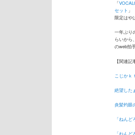
「
VOCA
セット
」
限定はや
一年ぶり
らいから
のweb
【関連記
こじかｋ
絶望した
炎髪灼眼の
「ねんど
「ねんどろ