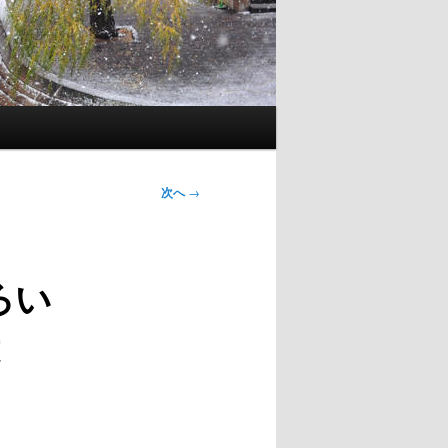
次へ
→
ろい