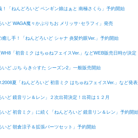
義！「ねんどろいど ペンギン娘はぁと 南極さくら」予約開始
いど WAGA魔々かぷりちお メリッサ･セラフィ」発売
癒し手！「ねんどろいど シャナ 炎髪灼眼Ver.」予約開始
8夏WH8「初音ミク はちゅねフェイスVer.」などWEB販売日時が決定
いど ぷち らき☆すた シーズン2」一般販売開始
2008夏「ねんどろいど 初音ミク はちゅねフェイスVer.」など発表
ろいど 鏡音リン＆レン」２次出荷決定！出荷は１２月
ろいど 初音ミク」に続く「ねんどろいど 鏡音リン＆レン」予約開
ろいど 朝倉涼子＆拡張パーツセット」予約開始