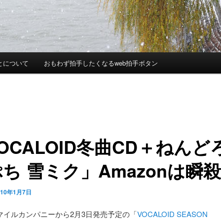
とについて
おもわず拍手したくなるweb拍手ボタン
OCALOID冬曲CD＋ねんど
ち 雪ミク」Amazonは瞬殺
010年1月7日
マイルカンパニーから2月3日発売予定の「
VOCALOID SEASON