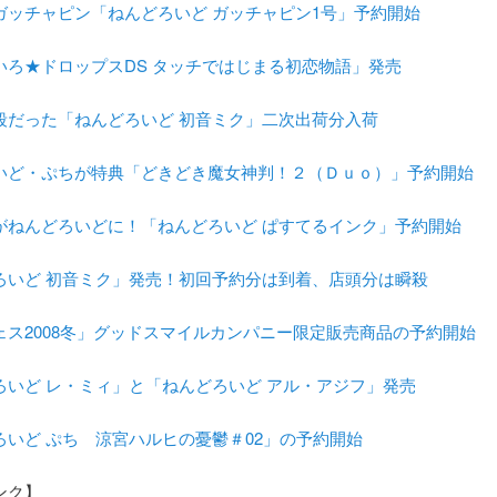
ガッチャピン「ねんどろいど ガッチャピン1号」予約開始
いろ★ドロップスDS タッチではじまる初恋物語」発売
殺だった「ねんどろいど 初音ミク」二次出荷分入荷
いど・ぷちが特典「どきどき魔女神判！２（Ｄｕｏ）」予約開始
がねんどろいどに！「ねんどろいど ぱすてるインク」予約開始
ろいど 初音ミク」発売！初回予約分は到着、店頭分は瞬殺
ェス2008冬」グッドスマイルカンパニー限定販売商品の予約開始
ろいど レ・ミィ」と「ねんどろいど アル・アジフ」発売
ろいど ぷち 涼宮ハルヒの憂鬱＃02」の予約開始
ンク】