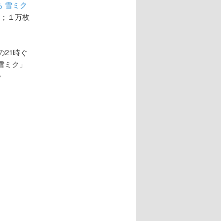
ぷち 雪ミク
；；１万枚
21時ぐ
雪ミク」
＾