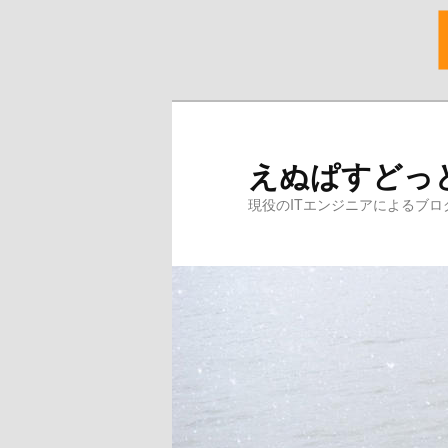
メ
イ
ン
えぬぱすどっ
コ
ン
現役のITエンジニアによるブロ
テ
ン
ツ
へ
移
動