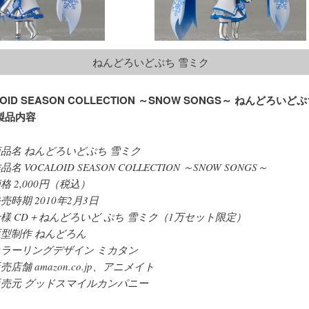
ねんどろいどぷち 雪ミク
OID SEASON COLLECTION ～SNOW SONGS～ ねんどろいど
製品内容
商品名 ねんどろいどぷち 雪ミク
品名 VOCALOID SEASON COLLECTION ～SNOW SONGS～
格 2,000円（税込）
売時期 2010年2月3日
仕様 CD＋ねんどろいど ぷち 雪ミク（1万セット限定）
原型制作 ねんどろん
カラーリングデザイン ミカタン
売店舗 amazon.co.jp、アニメイト
販売元 グッドスマイルカンパニー