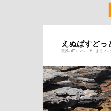
メ
イ
ン
えぬぱすどっ
コ
ン
現役のITエンジニアによるブロ
テ
ン
ツ
へ
移
動