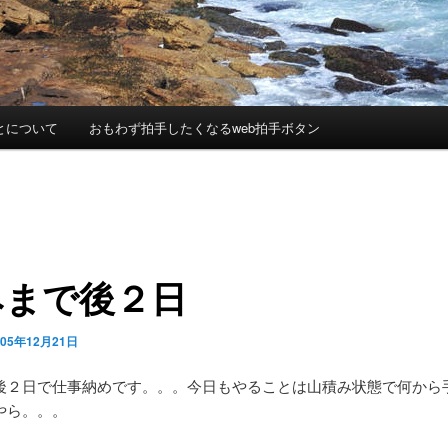
とについて
おもわず拍手したくなるweb拍手ボタン
みまで後２日
005年12月21日
後２日で仕事納めです。。。今日もやることは山積み状態で何から
やら。。。