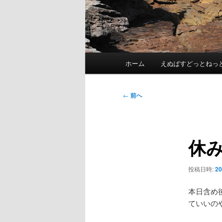
メ
ホーム
えぬぱすどっとねっ
イ
ン
メ
投
←
前へ
ニ
稿
ュ
ナ
ー
ビ
休
ゲ
ー
シ
投稿日時:
2
ョ
ン
本日含め
ていいの