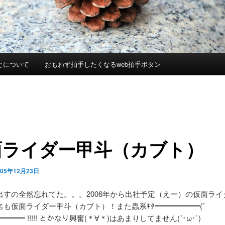
とについて
おもわず拍手したくなるweb拍手ボタン
面ライダー甲斗（カブト）
005年12月23日
出すの全然忘れてた。。。2006年から出社予定（えー）の仮面ライ
名も仮面ライダー甲斗（カブト）！また蟲系ｷﾀ━━━━━━(ﾟ
━━━ !!!!! とかなり興奮(＊∀＊)はあまりしてません(´･ω･`)