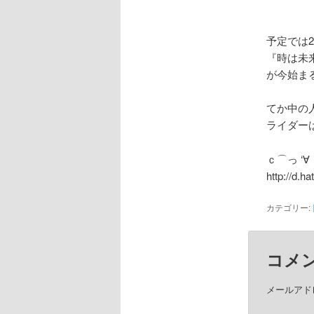
予定では2
『時は未
が今始ま
てか中の
ライダー
ｃ⌒っ ‘∀
http://d
カテゴリー:
コメ
メールアド