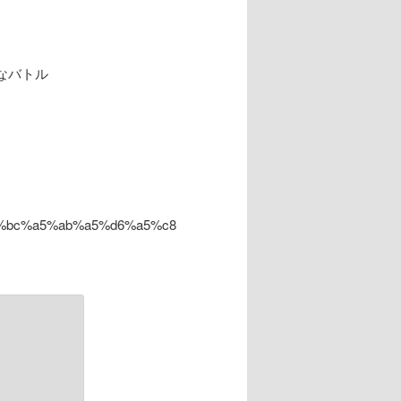
なバトル
%a1%bc%a5%ab%a5%d6%a5%c8