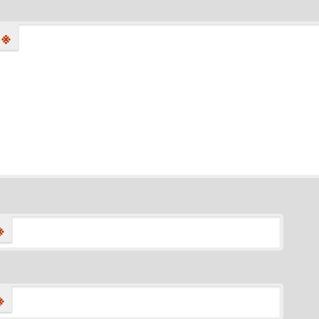
※
※
※