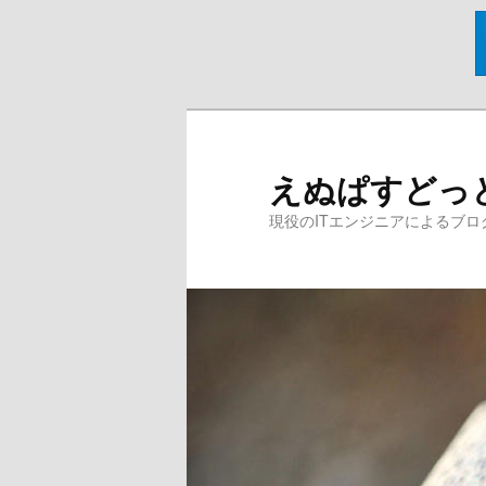
メ
イ
ン
えぬぱすどっ
コ
ン
現役のITエンジニアによるブロ
テ
ン
ツ
へ
移
動