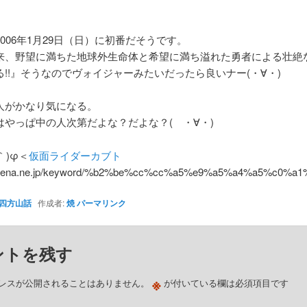
006年1月29日（日）に初番だそうです。
来、野望に満ちた地球外生命体と希望に満ち溢れた勇者による壮絶
る!!』そうなのでヴォイジャーみたいだったら良いナー(・∀・)
人がかなり気になる。
はやっぱ中の人次第だよな？だよな？( ・∀・)
｀)φ＜
仮面ライダーカブト
.hatena.ne.jp/keyword/%b2%be%cc%cc%a5%e9%a5%a4%a5%c0
四方山話
作成者:
焼
パーマリンク
ントを残す
※
レスが公開されることはありません。
が付いている欄は必須項目です