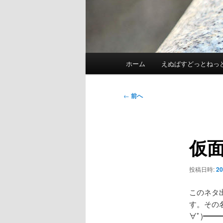
メ
ホーム
えぬぱすどっとねっ
イ
ン
メ
投
←
前へ
ニ
稿
ュ
ナ
ー
ビ
仮
ゲ
ー
シ
投稿日時:
2
ョ
ン
このネタ
す。その
∀ﾟ)━━━