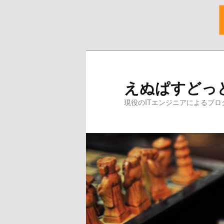
メ
イ
ン
えぬぱすどっ
コ
ン
現役のITエンジニアによるブロ
テ
ン
ツ
へ
移
動