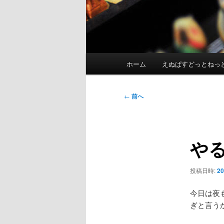
メ
ホーム
えぬぱすどっとねっ
イ
ン
メ
投
←
前へ
ニ
稿
ュ
ナ
ー
ビ
や
ゲ
ー
シ
投稿日時:
2
ョ
ン
今日は夜
ぎと言うか