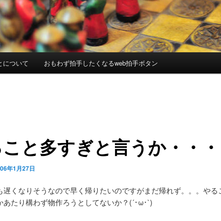
とについて
おもわず拍手したくなるweb拍手ボタン
ること多すぎと言うか・・・
006年1月27日
も遅くなりそうなので早く帰りたいのですがまだ帰れず。。。やる
あたり構わず物作ろうとしてないか？(´･ω･`)