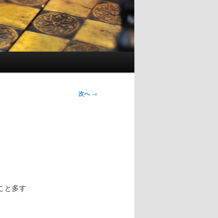
次へ
→
こと多す