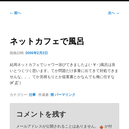
ニ
ュ
投
←
前へ
次へ
→
ー
稿
ナ
ビ
ゲ
ネットカフェで風呂
ー
シ
投稿日時:
2006年2月2日
ョ
ン
結局ネットカフェでシャワー浴びてきましたよ(・∀・)風呂は良
いとつくづく思います。てか問題だけ多量に出てきて対処できま
せんな。。。てか見積もりとか提案書とかなんでも俺に任すな
(#ﾟДﾟ)
カテゴリー:
仕事
作成者:
焼
パーマリンク
コメントを残す
※
メールアドレスが公開されることはありません。
が付