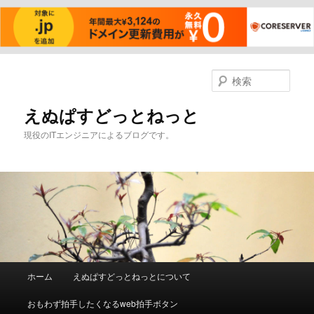
メ
イ
検
ン
索
コ
えぬぱすどっとねっと
ン
現役のITエンジニアによるブログです。
テ
ン
ツ
へ
移
動
メ
ホーム
えぬぱすどっとねっとについて
イ
ン
おもわず拍手したくなるweb拍手ボタン
メ