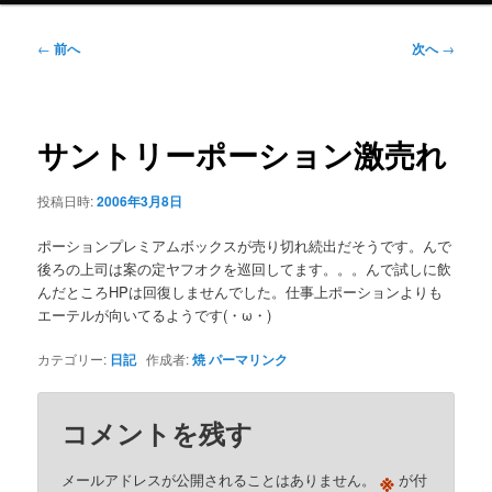
ニ
ュ
投
←
前へ
次へ
→
ー
稿
ナ
ビ
ゲ
サントリーポーション激売れ
ー
シ
投稿日時:
2006年3月8日
ョ
ン
ポーションプレミアムボックスが売り切れ続出だそうです。んで
後ろの上司は案の定ヤフオクを巡回してます。。。んで試しに飲
んだところHPは回復しませんでした。仕事上ポーションよりも
エーテルが向いてるようです(・ω・)
カテゴリー:
日記
作成者:
焼
パーマリンク
コメントを残す
※
メールアドレスが公開されることはありません。
が付