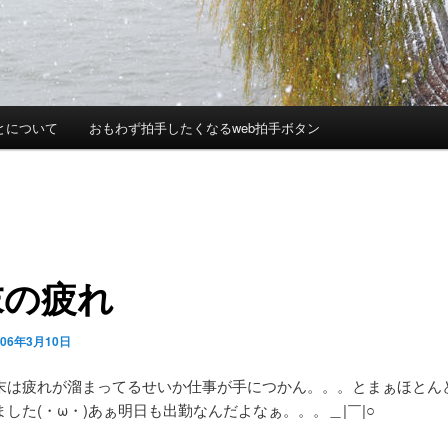
とについて
おもわず拍手したくなるweb拍手ボタン
末の疲れ
006年3月10日
末は疲れが溜まってるせいか仕事が手につかん。。。とまぁほとん
した(・ω・)あぁ明日も出勤なんだよなぁ。。。＿|￣|○