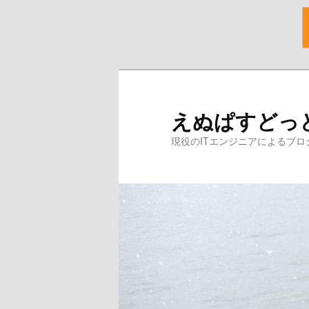
メ
イ
ン
えぬぱすどっ
コ
ン
現役のITエンジニアによるブロ
テ
ン
ツ
へ
移
動