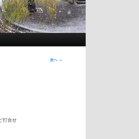
次へ
→
ど打合せ