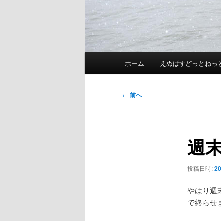
メ
ホーム
えぬぱすどっとねっ
イ
ン
メ
投
←
前へ
ニ
稿
ュ
ナ
ー
ビ
週
ゲ
ー
シ
投稿日時:
2
ョ
ン
やはり週
で終らせま