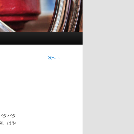
次へ
→
バタバタ
例。はや