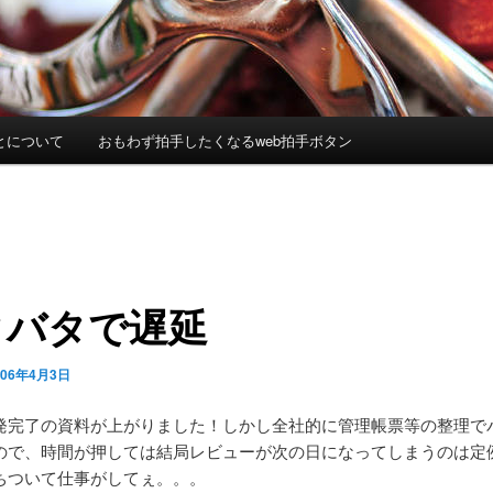
とについて
おもわず拍手したくなるweb拍手ボタン
タバタで遅延
006年4月3日
発完了の資料が上がりました！しかし全社的に管理帳票等の整理で
ので、時間が押しては結局レビューが次の日になってしまうのは定
ちついて仕事がしてぇ。。。