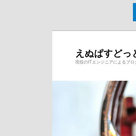
メ
イ
ン
えぬぱすどっ
コ
ン
現役のITエンジニアによるブロ
テ
ン
ツ
へ
移
動