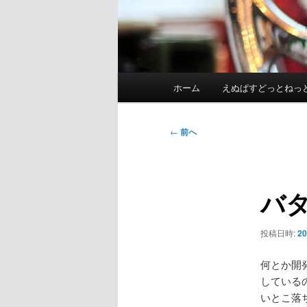
メ
ホーム
えぬぱすどっとねっ
イ
ン
メ
投
←
前へ
ニ
稿
ュ
ナ
ー
ビ
バ
ゲ
ー
シ
投稿日時:
2
ョ
ン
何とか開
している
いとこ落