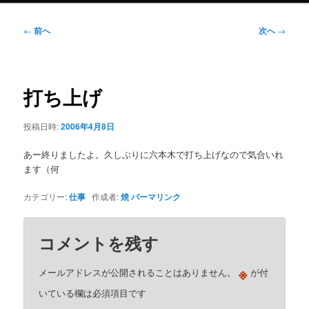
ニ
ュ
投
←
前へ
次へ
→
ー
稿
ナ
ビ
ゲ
打ち上げ
ー
シ
投稿日時:
2006年4月8日
ョ
ン
あー終りましたよ。久しぶりに六本木で打ち上げなので気合いれ
ます（何
カテゴリー:
仕事
作成者:
焼
パーマリンク
コメントを残す
※
メールアドレスが公開されることはありません。
が付
いている欄は必須項目です