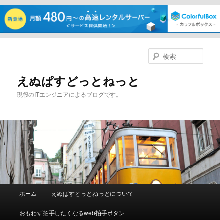
メ
イ
検
ン
索
コ
えぬぱすどっとねっと
ン
現役のITエンジニアによるブログです。
テ
ン
ツ
へ
移
動
メ
ホーム
えぬぱすどっとねっとについて
イ
ン
おもわず拍手したくなるweb拍手ボタン
メ