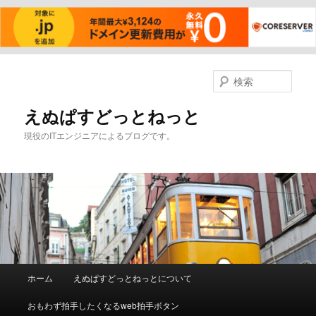
メ
イ
検
ン
索
コ
えぬぱすどっとねっと
ン
現役のITエンジニアによるブログです。
テ
ン
ツ
へ
移
動
メ
ホーム
えぬぱすどっとねっとについて
イ
ン
おもわず拍手したくなるweb拍手ボタン
メ