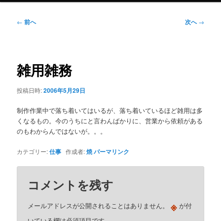
ニ
ュ
投
←
前へ
次へ
→
ー
稿
ナ
ビ
ゲ
雑用雑務
ー
シ
投稿日時:
2006年5月29日
ョ
ン
制作作業中で落ち着いてはいるが、落ち着いているほど雑用は多
くなるもの。今のうちにと言わんばかりに、営業から依頼がある
のもわからんではないが。。。
カテゴリー:
仕事
作成者:
焼
パーマリンク
コメントを残す
※
メールアドレスが公開されることはありません。
が付
いている欄は必須項目です