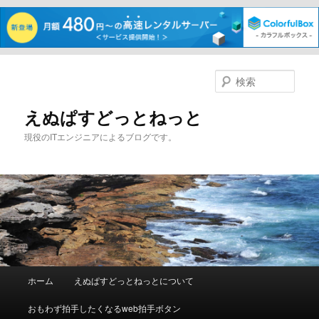
メ
イ
検
ン
索
コ
えぬぱすどっとねっと
ン
現役のITエンジニアによるブログです。
テ
ン
ツ
へ
移
動
メ
ホーム
えぬぱすどっとねっとについて
イ
ン
おもわず拍手したくなるweb拍手ボタン
メ