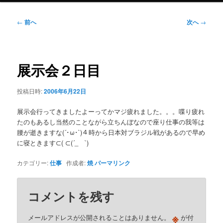
ニ
ュ
投
←
前へ
次へ
→
ー
稿
ナ
ビ
ゲ
展示会２日目
ー
シ
投稿日時:
2006年6月22日
ョ
ン
展示会行ってきましたよーってかマジ疲れました。。。喋り疲れ
たのもあるし当然のことながら立ちんぼなので座り仕事の我等は
腰が逝きますな(´･ω･`)４時から日本対ブラジル戦があるので早め
に寝ときます⊂( ⊂(´_ゝ`)
カテゴリー:
仕事
作成者:
焼
パーマリンク
コメントを残す
※
メールアドレスが公開されることはありません。
が付