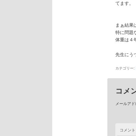
てます。
まぁ結果
特に問題
体重は４
先生にうつ
カテゴリー:
コメ
メールアド
コメント