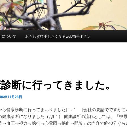
とについて
おもわず拍手したくなるweb拍手ボタン
康診断に行ってきました。
006年11月28日
から健康診断に行ってまいりました| ´ω｀ |会社の要請でですが
の健康診断になりました（;´Д｀） 健康診断の流れとしては、「検
重→血圧→視力→聴打→心電図→採血→問診」の内容で約40分ぐら