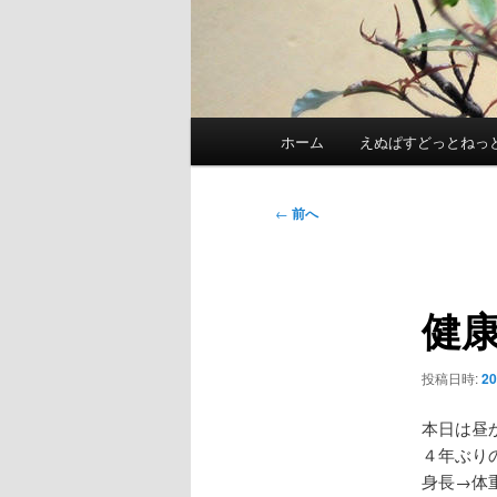
メ
ホーム
えぬぱすどっとねっ
イ
ン
メ
投
←
前へ
ニ
稿
ュ
ナ
ー
ビ
健
ゲ
ー
シ
投稿日時:
2
ョ
ン
本日は昼
４年ぶり
身長→体