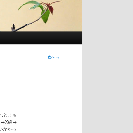
次へ
→
これとまぁ
尿→X線→
いかかっ