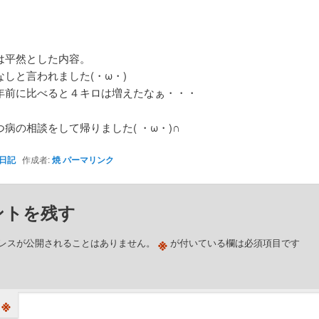
は平然とした内容。
なしと言われました(・ω・)
年前に比べると４キロは増えたなぁ・・・
病の相談をして帰りました( ・ω・)∩
日記
作成者:
焼
パーマリンク
ントを残す
※
レスが公開されることはありません。
が付いている欄は必須項目です
※