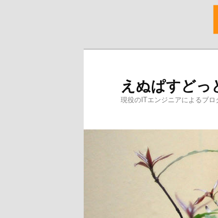
メ
イ
ン
えぬぱすどっ
コ
ン
現役のITエンジニアによるブロ
テ
ン
ツ
へ
移
動