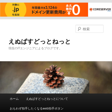
メ
イ
検
ン
索
コ
えぬぱすどっとねっと
ン
現役のITエンジニアによるブログです。
テ
ン
ツ
へ
移
動
メ
ホーム
えぬぱすどっとねっとについて
イ
ン
おもわず拍手したくなるweb拍手ボタン
メ