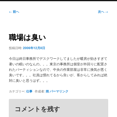
ニ
ュ
投
←
前へ
次へ
→
ー
稿
ナ
ビ
ゲ
職場は臭い
ー
シ
投稿日時:
2006年12月8日
ョ
ン
今日は終日事務所でデスクワークしてましたが暖房が効きすぎて
暑いの眠いのなんの。。。東京の事務所は個室が外回りに配置さ
れたパーティションなので、中央の作業部屋は非常に換気が悪く
臭いです。。。社員は慣れてるから良いが、客からしてみれば絶
対に臭いと思うはず。。。
カテゴリー:
仕事
作成者:
焼
パーマリンク
コメントを残す