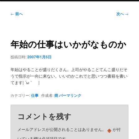
ニ
ュ
投
←
前へ
次へ
→
ー
稿
ナ
ビ
ゲ
年始の仕事はいかがなものか
ー
シ
投稿日時:
2007年1月5日
ョ
ン
年始はやることが盛りだくさん。上司がやることてんこ盛りだそ
うで指示が一向に来ない。いいのかこれでと思いつつ書籍を書い
てます| ´ω｀ |
カテゴリー:
仕事
作成者:
焼
パーマリンク
コメントを残す
※
メールアドレスが公開されることはありません。
が付
いている欄は必須項目です