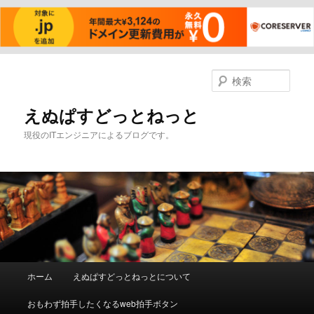
メ
イ
検
ン
索
コ
えぬぱすどっとねっと
ン
現役のITエンジニアによるブログです。
テ
ン
ツ
へ
移
動
メ
ホーム
えぬぱすどっとねっとについて
イ
ン
おもわず拍手したくなるweb拍手ボタン
メ