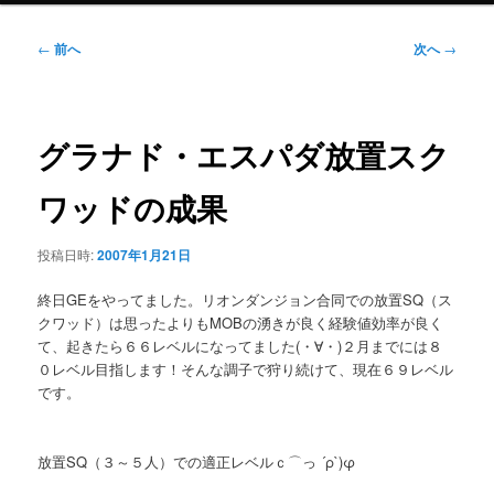
ニ
ュ
投
←
前へ
次へ
→
ー
稿
ナ
ビ
ゲ
グラナド・エスパダ放置スク
ー
シ
ワッドの成果
ョ
ン
投稿日時:
2007年1月21日
終日GEをやってました。リオンダンジョン合同での放置SQ（ス
クワッド）は思ったよりもMOBの湧きが良く経験値効率が良く
て、起きたら６６レベルになってました(・∀・)２月までには８
０レベル目指します！そんな調子で狩り続けて、現在６９レベル
です。
放置SQ（３～５人）での適正レベルｃ⌒っ ´ρ`)φ