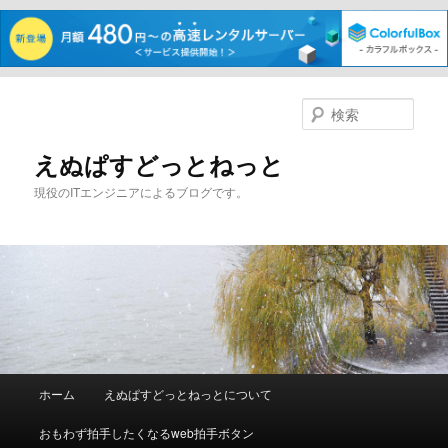
メ
イ
検
ン
索
コ
えぬぱすどっとねっと
ン
現役のITエンジニアによるブログです。
テ
ン
ツ
へ
移
動
メ
ホーム
えぬぱすどっとねっとについて
イ
ン
おもわず拍手したくなるweb拍手ボタン
メ