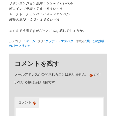
リオンダンジョン合同：５２～７６レベル
旧コインブラ港：７６～８４レベル
トーチャーチェンバ：８４～９２レベル
骸骨の巣1F：９２～１００レベル
あくまで推測ですがざっとこんな感じでしょうか。
カテゴリー:
ゲーム
タグ:
グラナド・エスパダ
作成者:
焼
この投稿
のパーマリンク
コメントを残す
※
メールアドレスが公開されることはありません。
が付
いている欄は必須項目です
※
コメント