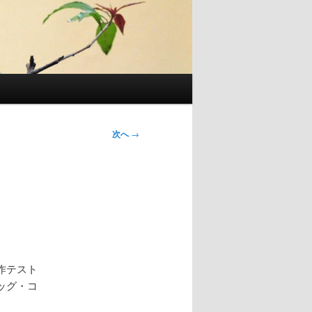
次へ
→
作テスト
ッグ・コ