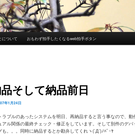
とについて
おもわず拍手したくなるweb拍手ボタン
納品そして納品前日
007年1月24日
トラブルのあったシステムを明日、再納品すると言う事なので、動
ュアル関係の最終チェック・修正をしています。そして別件のデバ
も。。。同時に納品するとか勘弁してくれヽ(`Д´)ﾉﾊﾞｰﾔ