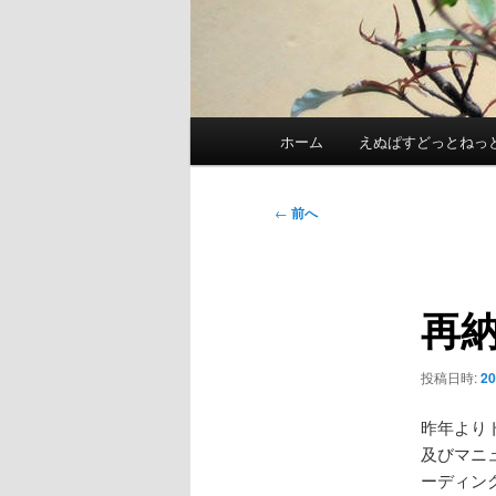
メ
ホーム
えぬぱすどっとねっ
イ
ン
メ
投
←
前へ
ニ
稿
ュ
ナ
ー
ビ
再
ゲ
ー
シ
投稿日時:
2
ョ
ン
昨年より
及びマニ
ーディング