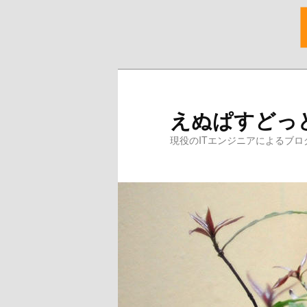
メ
イ
ン
えぬぱすどっ
コ
ン
現役のITエンジニアによるブロ
テ
ン
ツ
へ
移
動