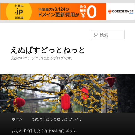
メ
イ
検
ン
索
コ
えぬぱすどっとねっと
ン
現役のITエンジニアによるブログです。
テ
ン
ツ
へ
移
動
メ
ホーム
えぬぱすどっとねっとについて
イ
ン
おもわず拍手したくなるweb拍手ボタン
メ