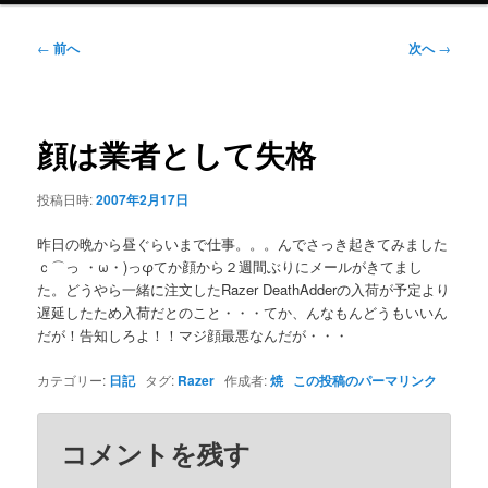
ニ
ュ
投
←
前へ
次へ
→
ー
稿
ナ
ビ
ゲ
顔は業者として失格
ー
シ
投稿日時:
2007年2月17日
ョ
ン
昨日の晩から昼ぐらいまで仕事。。。んでさっき起きてみました
ｃ⌒っ ・ω・)っφてか顔から２週間ぶりにメールがきてまし
た。どうやら一緒に注文したRazer DeathAdderの入荷が予定より
遅延したため入荷だとのこと・・・てか、んなもんどうもいいん
だが！告知しろよ！！マジ顔最悪なんだが・・・
カテゴリー:
日記
タグ:
Razer
作成者:
焼
この投稿のパーマリンク
コメントを残す