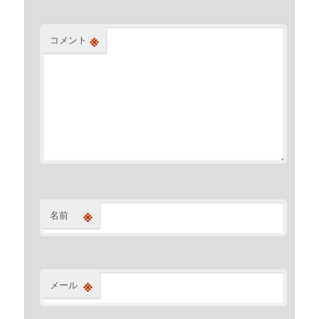
※
コメント
※
名前
※
メール