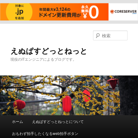
メ
イ
検
ン
索
コ
えぬぱすどっとねっと
ン
現役のITエンジニアによるブログです。
テ
ン
ツ
へ
移
動
メ
ホーム
えぬぱすどっとねっとについて
イ
ン
おもわず拍手したくなるweb拍手ボタン
メ