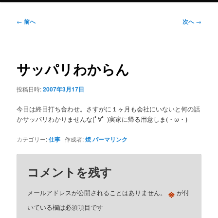
ニ
ュ
投
←
前へ
次へ
→
ー
稿
ナ
ビ
ゲ
サッパリわからん
ー
シ
投稿日時:
2007年3月17日
ョ
ン
今日は終日打ち合わせ。さすがに１ヶ月も会社にいないと何の話
かサッパリわかりませんな(ﾟ∀ﾟ )実家に帰る用意しま(・ω・)
カテゴリー:
仕事
作成者:
焼
パーマリンク
コメントを残す
※
メールアドレスが公開されることはありません。
が付
いている欄は必須項目です