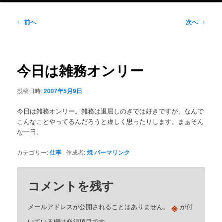
ニ
ュ
投
←
前へ
次へ
→
ー
稿
ナ
ビ
ゲ
今日は雑務オンリー
ー
シ
投稿日時:
2007年5月9日
ョ
ン
今日は雑務オンリー。雑務は退屈しのぎでは好きですが、なんで
こんなことやってるんだろうと虚しく思ったりします。まぁそん
な一日。
カテゴリー:
仕事
作成者:
焼
パーマリンク
コメントを残す
※
メールアドレスが公開されることはありません。
が付
いている欄は必須項目です