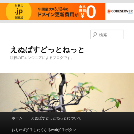
メ
イ
検
ン
索
コ
えぬぱすどっとねっと
ン
現役のITエンジニアによるブログです。
テ
ン
ツ
へ
移
動
メ
ホーム
えぬぱすどっとねっとについて
イ
ン
おもわず拍手したくなるweb拍手ボタン
メ