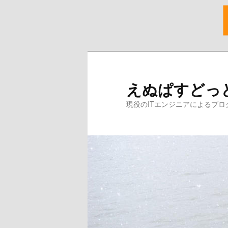
メ
イ
ン
えぬぱすどっ
コ
ン
現役のITエンジニアによるブロ
テ
ン
ツ
へ
移
動