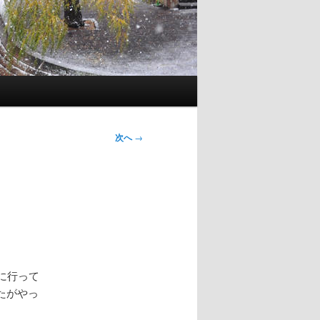
次へ
→
に行って
たがやっ