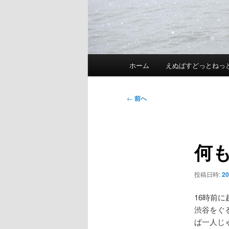
メ
ホーム
えぬぱすどっとねっ
イ
ン
メ
投
←
前へ
ニ
稿
ュ
ナ
ー
ビ
何
ゲ
ー
シ
投稿日時:
2
ョ
ン
16時前
渋谷をぐ
ぱ一人じ