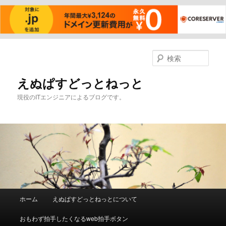
メ
イ
検
ン
索
コ
えぬぱすどっとねっと
ン
現役のITエンジニアによるブログです。
テ
ン
ツ
へ
移
動
メ
ホーム
えぬぱすどっとねっとについて
イ
ン
おもわず拍手したくなるweb拍手ボタン
メ