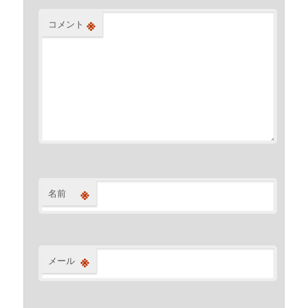
※
コメント
※
名前
※
メール