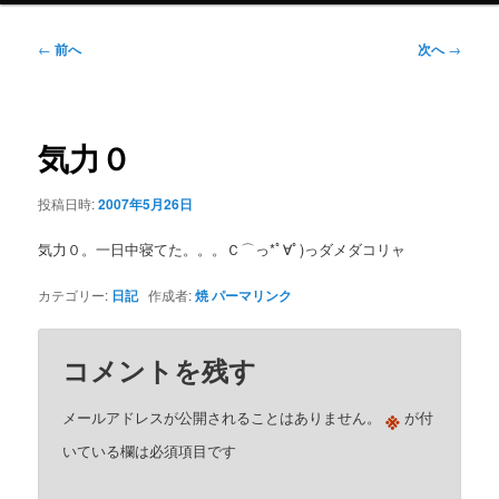
ニ
ュ
投
←
前へ
次へ
→
ー
稿
ナ
ビ
ゲ
気力０
ー
シ
投稿日時:
2007年5月26日
ョ
ン
気力０。一日中寝てた。。。Ｃ⌒っ*ﾟ∀ﾟ)っダメダコリャ
カテゴリー:
日記
作成者:
焼
パーマリンク
コメントを残す
※
メールアドレスが公開されることはありません。
が付
いている欄は必須項目です