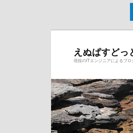
メ
イ
ン
えぬぱすどっ
コ
ン
現役のITエンジニアによるブロ
テ
ン
ツ
へ
移
動