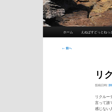
メ
ホーム
えぬぱすどっとねっ
イ
ン
メ
投
←
前へ
ニ
稿
ュ
ナ
ー
ビ
リ
ゲ
ー
シ
投稿日時:
2
ョ
ン
リクルー
言って誰
感じない