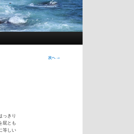
次へ
→
はっきり
を屁とも
に等しい