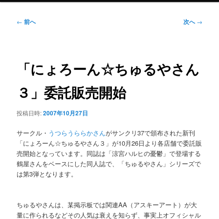
ニ
ュ
投
←
前へ
次へ
→
ー
稿
ナ
ビ
ゲ
「にょろーん☆ちゅるやさん
ー
シ
３」委託販売開始
ョ
ン
投稿日時:
2007年10月27日
サークル・
うつらうららかさん
がサンクリ37で頒布された新刊
「にょろーん☆ちゅるやさん３」が10月26日より各店舗で委託販
売開始となっています。同誌は「涼宮ハルヒの憂鬱」で登場する
鶴屋さんをベースにした同人誌で、「ちゅるやさん」シリーズで
は第3弾となります。
ちゅるやさんは、某掲示板では関連AA（アスキーアート）が大
量に作られるなどその人気は衰えを知らず、事実上オフィシャル