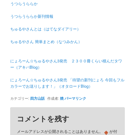
うつらうららか
うつらうららか新刊情報
ちゅるやさんとは（はてなダイアリー）
ちゅるやさん 簡単まとめ（なつみかん）
にょろーん☆ちゅるやさん3発売 ２３００冊くらい積んだタワ
ー（アキバBlog）
にょろーん☆ちゅるやさん3発売 「待望の新刊にょろ 今回もフル
カラーでお送りします！」（オタロードBlog）
カテゴリー:
四方山話
作成者:
焼
パーマリンク
コメントを残す
※
メールアドレスが公開されることはありません。
が付