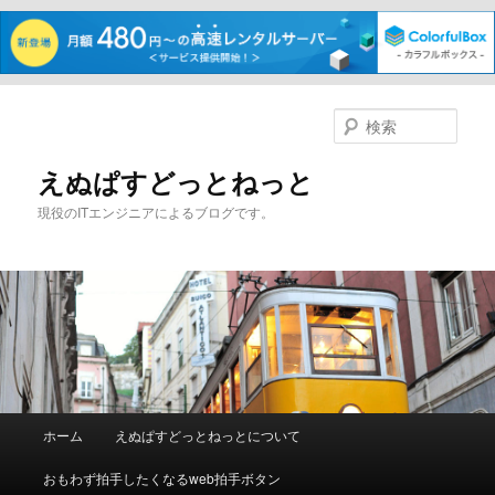
メ
イ
検
ン
索
コ
えぬぱすどっとねっと
ン
現役のITエンジニアによるブログです。
テ
ン
ツ
へ
移
動
メ
ホーム
えぬぱすどっとねっとについて
イ
ン
おもわず拍手したくなるweb拍手ボタン
メ