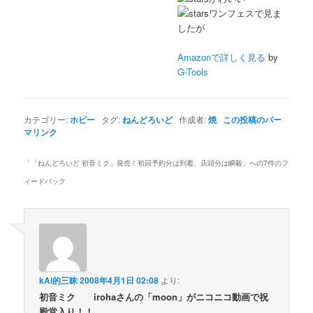
ワンフェスで見ま
したが
Amazonで詳しく見る
by
G-Tools
カテゴリー:
ホビー
タグ:
ねんどろいど
作成者:
焼
この投稿のパー
マリンク
「
「ねんどろいど 初音ミク」発売！初回予約分は到着、店頭分は瞬殺
」への7件のフ
ィードバック
kAi的三昧
2008年4月1日 02:08
より:
初音ミク irohaさんの「moon」がニコニコ動画で祝
殿堂入り！！