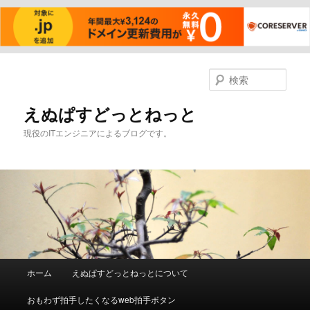
メ
イ
検
ン
索
コ
えぬぱすどっとねっと
ン
現役のITエンジニアによるブログです。
テ
ン
ツ
へ
移
動
メ
ホーム
えぬぱすどっとねっとについて
イ
ン
おもわず拍手したくなるweb拍手ボタン
メ