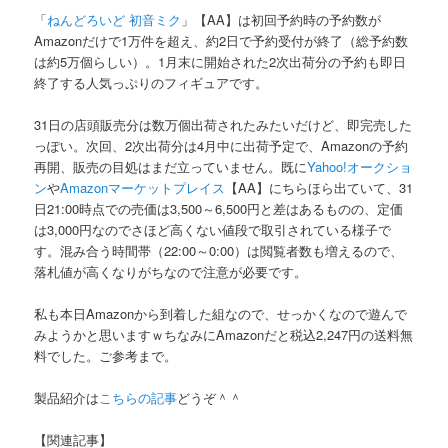
「
ねんどろいど 初音ミク
」【AA】は初回予約時の予約数が
Amazonだけで1万件を超え、約2日で予約受付が終了（総予約数
は約5万個らしい）。1月末に開始された2次出荷分の予約も即日
終了する人気っぷりのフィギュアです。
31日の店頭販売分は数万個出荷されたみたいだけど、即完売した
っぽい。次回、2次出荷分は4月中に出荷予定で、Amazonの予約
再開、販売の目処はまだ立っていません。既に
Yahoo!オークショ
ン
や
Amazonマーケットプレイス
【AA】にちらほら出ていて、31
日21:00時点での売価は3,500～6,500円と差はあるものの、定価
は3,000円なのでさほど高くない値段で取引されている様子で
す。混み合う時間帯（22:00～0:00）は閲覧者数も増えるので、
落札値が高くなりがちなので注意が必要です。
私も本日Amazonから到着した組なので、せっかくなので遊んで
みようかと思いますｗちなみにAmazonだと税込2,247円の送料無
料でした。ご参考まで。
製品紹介は
こちらの記事
どうぞ＾＾
【関連記事】