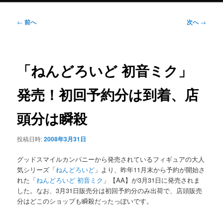
ニ
ュ
投
←
前へ
次へ
→
ー
稿
ナ
ビ
ゲ
「ねんどろいど 初音ミク」
ー
シ
発売！初回予約分は到着、店
ョ
ン
頭分は瞬殺
投稿日時:
2008年3月31日
グッドスマイルカンパニーから発売されているフィギュアの大人
気シリーズ「
ねんどろいど
」より、昨年11月末から予約が開始さ
れた「
ねんどろいど 初音ミク
」【AA】が3月31日に発売されま
した。なお、3月31日販売分は初回予約分のみ出荷で、店頭販売
分はどこのショップも瞬殺だったっぽいです。