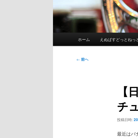
メ
ホーム
えぬぱすどっとねっ
イ
ン
メ
投
←
前へ
ニ
稿
ュ
ナ
ー
ビ
【
ゲ
ー
チ
シ
ョ
ン
投稿日時:
2
最近はバ