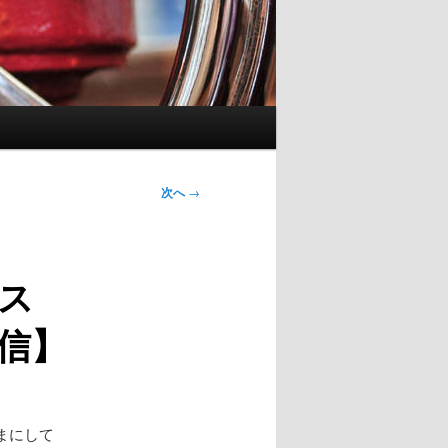
次へ
→
ス
信】
まにして