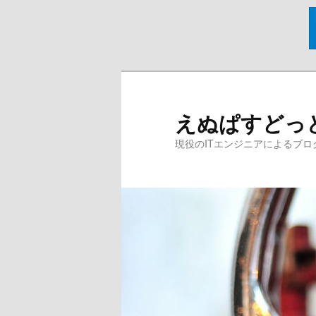
メ
イ
ン
えぬぱすどっ
コ
ン
現役のITエンジニアによるブロ
テ
ン
ツ
へ
移
動