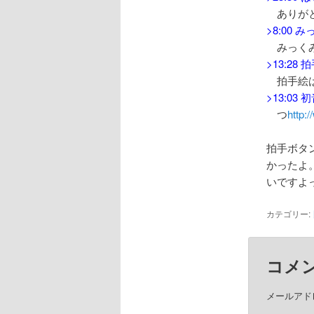
ありがと
>8:00
みっくみ
>13:2
拍手絵は
>13:03
つ
http:
拍手ボタ
かったよ
いですよ
カテゴリー:
コメ
メールアド