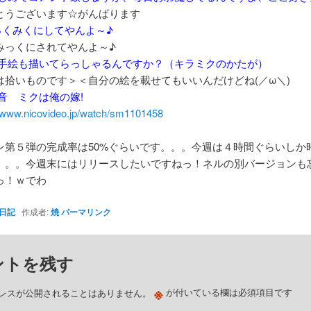
うございます☆がんばります
 みっくみくにしてやんよ～♪
っくにされてやんよ～♪
8 拍手絵も描いてらっしゃるんですか？（キラミクのかたが）
拾いものです＞＜自分の絵を載せてもいいんだけどね(／ω＼)
 初音 ミクは俺の嫁!
//www.nicovideo.jp/watch/sm1101458
ン第５弾の完成率は50%ぐらいです。。。今週は４時間ぐらいしか
。。。今週末にはリリースしたいですねっ！ネルの別バージョンも
っ！ｗでわ
日記
作成者:
焼
パーマリンク
ントを残す
※
レスが公開されることはありません。
が付いている欄は必須項目です