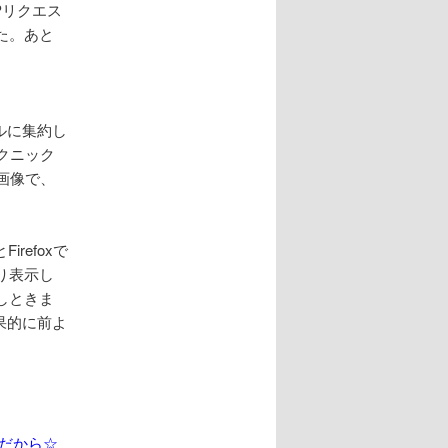
TPリクエス
た。あと
イルに集約し
クニック
の画像で、
refoxで
り表示し
しときま
結果的に前よ
きだから☆