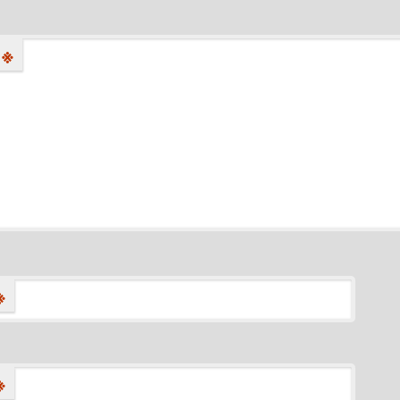
※
※
※