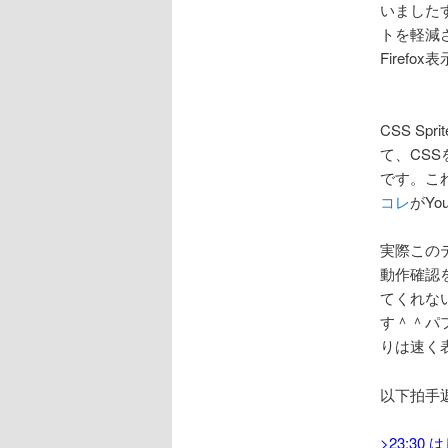
いましたす
トを軽減
Firef
CSS S
て、CS
です。これ
コレ
がY
実際このテ
動作確認
てくれな
す＾＾パフ
りは速く
以下拍手
>23: