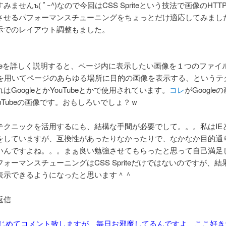
みませんъ( ﾟｰ^)なので今回はCSS Spriteという技法で画像のHT
させるパフォーマンスチューニングをちょっとだけ適応してみまし
ox表示でのレイアウト調整もました。
priteを詳しく説明すると、ページ内に表示したい画像を１つのファ
Sを用いてページのあらゆる場所に目的の画像を表示する、というテ
はGoogleとかYouTubeとかで使用されています。
コレ
がGoogle
ouTubeの画像です。おもしろいでしょ？ｗ
クニックを活用するにも、結構な手間が必要でして。。。私はIEとFi
をしていますが、互換性があったりなかったりで、なかなか目的通
いんですよね。。。まぁ良い勉強させてもらったと思って自己満足
ォーマンスチューニングはCSS Spriteだけではないのですが、
表示できるようになったと思います＾＾
返信
30 はじめてコメント致しますが、毎日お邪魔してるんですよ、ここ好