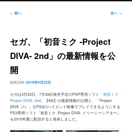
ニ
ュ
投
←
前へ
次へ
→
ー
稿
ナ
ビ
ゲ
セガ、「初音ミク -Project
ー
シ
DIVA- 2nd」の最新情報を公
ョ
ン
開
投稿日時:
2010年4月23日
セガは4月23日、7月29日発売予定のPSP専用ソフト「
初音ミク -
Project DIVA- 2nd
」【AA】の最新情報の公開と、「Project
DIVA（1）」をPS3のハイエンド映像でプレイできるようにする
PS3専用ソフト「初音ミク -Project DIVA- ドリーミーシアター』
を2010年夏に配信すると発表しました。