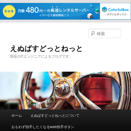
メ
イ
検
ン
索
コ
えぬぱすどっとねっと
ン
現役のITエンジニアによるブログです。
テ
ン
ツ
へ
移
動
メ
ホーム
えぬぱすどっとねっとについて
イ
ン
おもわず拍手したくなるweb拍手ボタン
メ