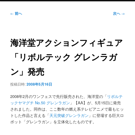
ニ
ュ
投
←
前へ
次へ
→
ー
稿
ナ
ビ
ゲ
海洋堂アクションフィギュア
ー
シ
「リボルテック グレンラガ
ョ
ン
ン」発売
投稿日時:
2008年5月16日
2008年2月のワンフェスで先行販売された、海洋堂の「
リボルテ
ックヤマグチ No.50 グレンラガン
」【AA】が、5月15日に発売
されました。同作は、ここ数年の燃え系テレビアニメで最もヒッ
トした作品と言える「
天元突破グレンラガン
」に登場する巨大ロ
ボット「グレンラガン」を立体化したものです。