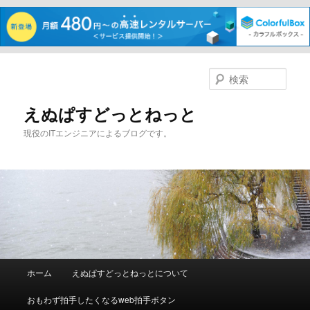
メ
イ
検
ン
索
コ
えぬぱすどっとねっと
ン
現役のITエンジニアによるブログです。
テ
ン
ツ
へ
移
動
メ
ホーム
えぬぱすどっとねっとについて
イ
ン
おもわず拍手したくなるweb拍手ボタン
メ