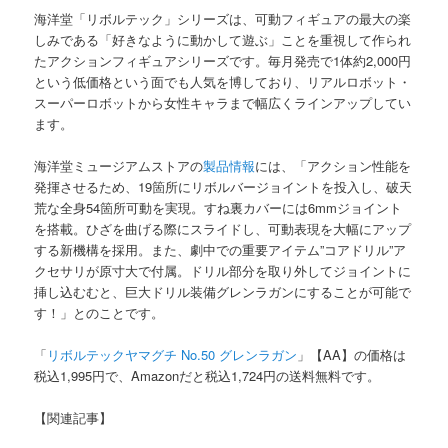
海洋堂「リボルテック」シリーズは、可動フィギュアの最大の楽
しみである「好きなように動かして遊ぶ」ことを重視して作られ
たアクションフィギュアシリーズです。毎月発売で1体約2,000円
という低価格という面でも人気を博しており、リアルロボット・
スーパーロボットから女性キャラまで幅広くラインアップしてい
ます。
海洋堂ミュージアムストアの
製品情報
には、「アクション性能を
発揮させるため、19箇所にリボルバージョイントを投入し、破天
荒な全身54箇所可動を実現。すね裏カバーには6mmジョイント
を搭載。ひざを曲げる際にスライドし、可動表現を大幅にアップ
する新機構を採用。また、劇中での重要アイテム”コアドリル”ア
クセサリが原寸大で付属。ドリル部分を取り外してジョイントに
挿し込むむと、巨大ドリル装備グレンラガンにすることが可能で
す！」とのことです。
「
リボルテックヤマグチ No.50 グレンラガン
」【AA】の価格は
税込1,995円で、Amazonだと税込1,724円の送料無料です。
【関連記事】