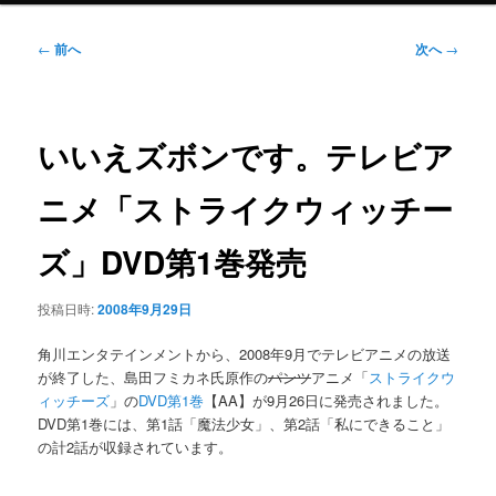
ニ
ュ
投
←
前へ
次へ
→
ー
稿
ナ
ビ
ゲ
いいえズボンです。テレビア
ー
シ
ニメ「ストライクウィッチー
ョ
ン
ズ」DVD第1巻発売
投稿日時:
2008年9月29日
角川エンタテインメントから、2008年9月でテレビアニメの放送
が終了した、島田フミカネ氏原作の
パンツ
アニメ「
ストライクウ
ィッチーズ
」の
DVD第1巻
【AA】が9月26日に発売されました。
DVD第1巻には、第1話「魔法少女」、第2話「私にできること」
の計2話が収録されています。