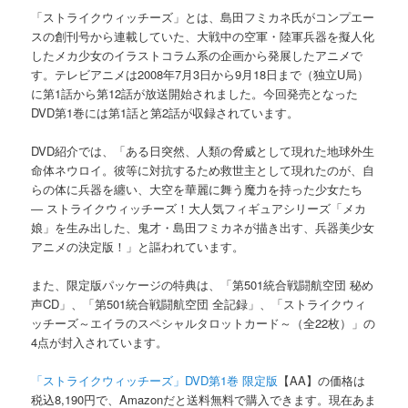
「ストライクウィッチーズ」とは、島田フミカネ氏がコンプエー
スの創刊号から連載していた、大戦中の空軍・陸軍兵器を擬人化
したメカ少女のイラストコラム系の企画から発展したアニメで
す。テレビアニメは2008年7月3日から9月18日まで（独立U局）
に第1話から第12話が放送開始されました。今回発売となった
DVD第1巻には第1話と第2話が収録されています。
DVD紹介では、「ある日突然、人類の脅威として現れた地球外生
命体ネウロイ。彼等に対抗するため救世主として現れたのが、自
らの体に兵器を纏い、大空を華麗に舞う魔力を持った少女たち
― ストライクウィッチーズ！大人気フィギュアシリーズ「メカ
娘」を生み出した、鬼才・島田フミカネが描き出す、兵器美少女
アニメの決定版！」と謳われています。
また、限定版パッケージの特典は、「第501統合戦闘航空団 秘め
声CD」、「第501統合戦闘航空団 全記録」、「ストライクウィ
ッチーズ～エイラのスペシャルタロットカード～（全22枚）」の
4点が封入されています。
「ストライクウィッチーズ」DVD第1巻 限定版
【AA】の価格は
税込8,190円で、Amazonだと送料無料で購入できます。現在あま