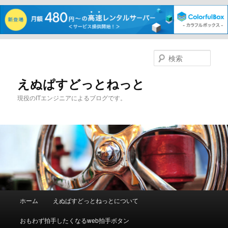
メ
イ
検
ン
索
コ
えぬぱすどっとねっと
ン
現役のITエンジニアによるブログです。
テ
ン
ツ
へ
移
動
メ
ホーム
えぬぱすどっとねっとについて
イ
ン
おもわず拍手したくなるweb拍手ボタン
メ