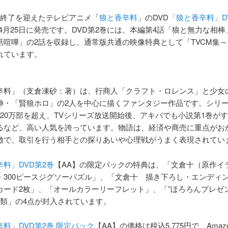
送終了を迎えたテレビアニメ「
狼と香辛料
」のDVD
「狼と香辛料」D
4月25日に発売です。DVD第2巻には、本編第4話「狼と無力な相棒
話喧嘩」の2話を収録し、通常版共通の映像特典として「TVCM集～
れています。
辛料」（支倉凍砂：著）は、行商人「クラフト・ロレンス」と少女
神・「賢狼ホロ」の2人を中心に描くファンタジー作品です。シリ
120万部を超え、TVシリーズ放送開始後、アキバでも小説第1巻が
るなど、高い人気を誇っています。物語は、経済や商売に重点がお
徴で、取引を行う相手との探りあいや心理戦がうまく表現されてい
料」DVD第2巻
【AA】の限定パックの特典は、「文倉十（原作イ
・300ピースジグソーパズル」、「文倉十 描き下ろし・エンディ
カード2枚」、「オールカラーリーフレット」、「”ほろろんプレゼン
種類」の4点が封入されています。
料」DVD第2巻 限定パック
【AA】の価格は税込5,775円で、Amaz