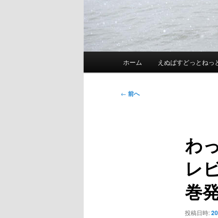
メ
ホーム
えぬぱすどっとねっ
イ
ン
メ
投
←
前へ
ニ
稿
ュ
ナ
ー
ビ
わ
ゲ
ー
レビ
シ
ョ
巻
ン
投稿日時:
2