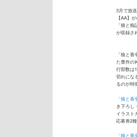
3月で放
【AA】が
「狼と痴
が収録さ
「狼と香
た豊作の
行部数は
切れにな
るのが特
「狼と香辛
き下ろし
イラスト
応募券2
「狼と香辛