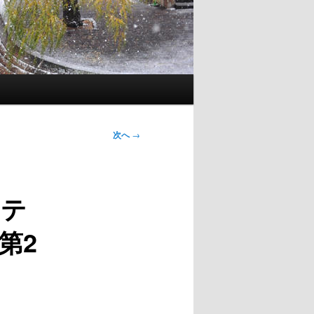
次へ
→
。テ
第2