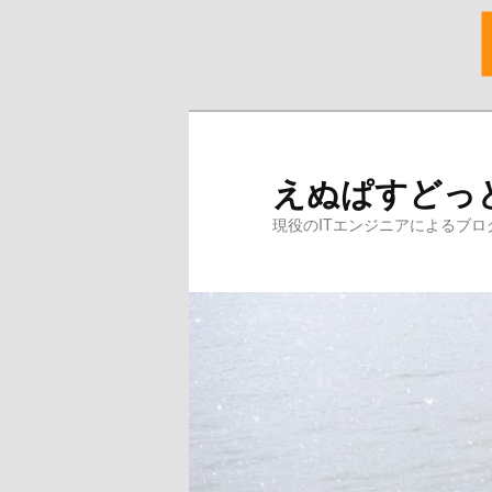
メ
イ
ン
えぬぱすどっ
コ
ン
現役のITエンジニアによるブロ
テ
ン
ツ
へ
移
動