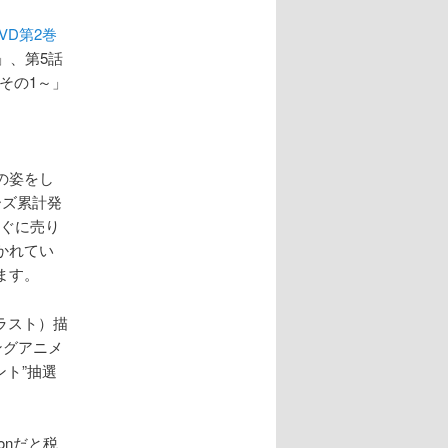
VD第2巻
」、第5話
その1～」
の姿をし
ーズ累計発
すぐに売り
かれてい
ます。
ラスト）描
ングアニメ
ト”抽選
onだと税