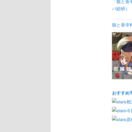
「狼と香
バ総研）
狼と香辛料
おすすめ
相
今
原