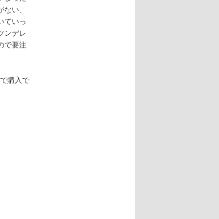
がない、
いていっ
ツンデレ
ので要注
料で購入で