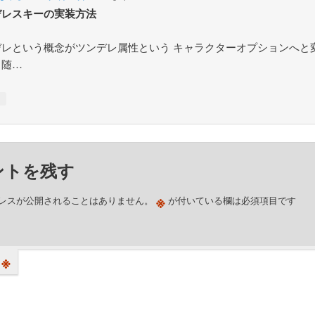
デレスキーの実装方法
デレという概念がツンデレ属性という キャラクターオプションへと
う随…
↓
ントを残す
※
レスが公開されることはありません。
が付いている欄は必須項目です
※