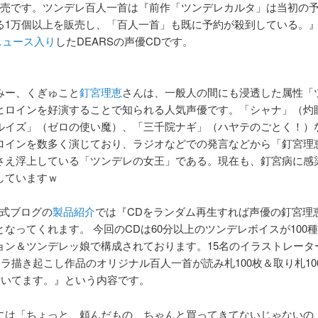
発売です。ツンデレ百人一首は『前作「ツンデレカルタ」は当初の
る1万個以上を販売し、「百人一首」も既に予約が殺到している。
！ニュース入り
したDEARSの声優CDです。
みー、くぎゅこと
釘宮理恵
さんは、一般人の間にも浸透した属性「
ヒロインを好演することで知られる人気声優です。「シャナ」（灼
ルイズ」（ゼロの使い魔）、「三千院ナギ」（ハヤテのごとく！）
ロインを数多く演じており、ラジオなどでの発言などから「釘宮理
さえ浮上している「ツンデレの女王」である。現在も、釘宮病に感
していますｗ
公式ブログの
製品紹介
では『CDをランダム再生すれば声優の釘宮理
となってくれます。 今回のCDは60分以上のツンデレボイスが100
ョン＆ツンデレッ娘で構成されております。15名のイラストレータ
ャラ描き起こし作品のオリジナル百人一首が読み札100枚＆取り札10
が付いてます。』という内容です。
には「ちょっと、頼んだもの、ちゃんと買ってきてないじゃないの