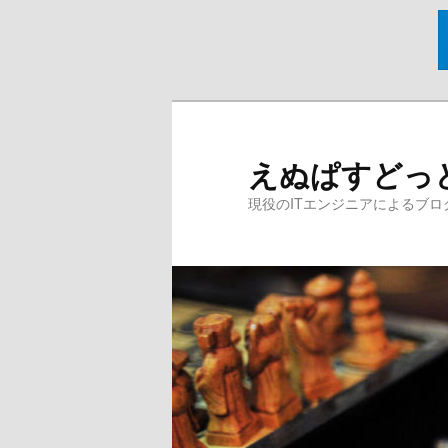
メ
イ
ン
えぬぱすどっ
コ
ン
現役のITエンジニアによるブロ
テ
ン
ツ
へ
移
動