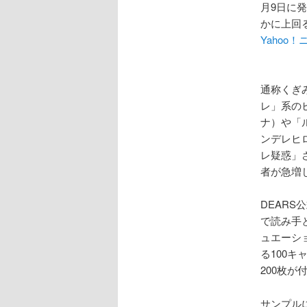
月9日に
かに上回
Yahoo
通称くぎ
レ」系の
ナ）や「
ンデレヒ
レ疑惑」
者が急増
DEARS
で読み手
ュエーシ
る100キ
200枚
サンプル