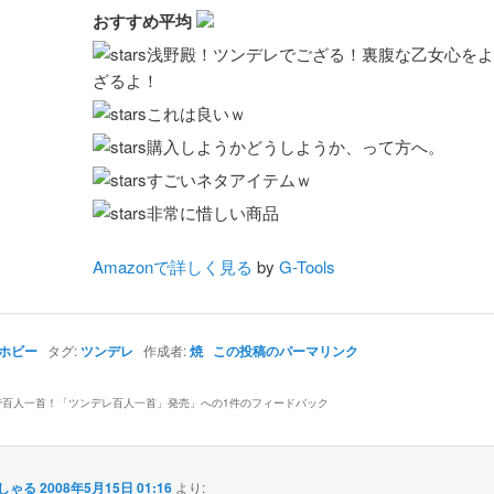
おすすめ平均
浅野殿！ツンデレでござる！裏腹な乙女心をよ
ざるよ！
これは良いｗ
購入しようかどうしようか、って方へ。
すごいネタアイテムｗ
非常に惜しい商品
Amazonで詳しく見る
by
G-Tools
ホビー
タグ:
ツンデレ
作成者:
焼
この投稿のパーマリンク
で百人一首！「ツンデレ百人一首」発売
」への1件のフィードバック
-しゃる
2008年5月15日 01:16
より: