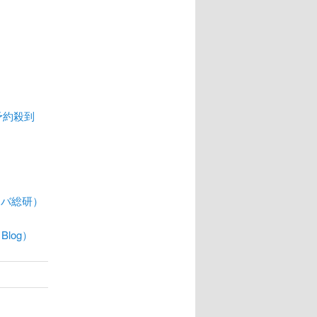
予約殺到
キバ総研）
log）