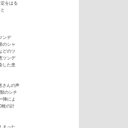
予定をはる
』と
ツンデ
眼のシャ
などのツ
恵ツンデ
染した患
恵さんの声
種類のシチ
ー陣によ
0枚の計
！まった