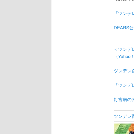
『ツンデ
DEARS
＜ツンデ
（Yaho
ツンデレ
「ツンデ
釘宮病の
ツンデレ