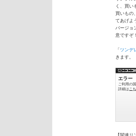
く、買い
買いもの
てあげよ
バージョ
意ですぞ
「
ツンデ
きます。
【関連リ