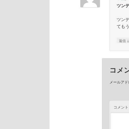
ツン
ツン
ても
返信
コメ
メールアド
コメント