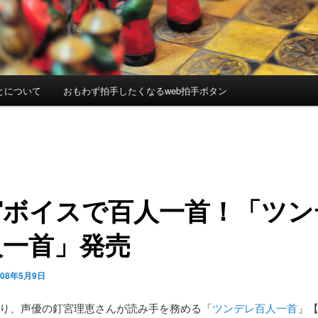
とについて
おもわず拍手したくなるweb拍手ボタン
宮ボイスで百人一首！「ツン
人一首」発売
008年5月9日
Sより、声優の釘宮理恵さんが読み手を務める「
ツンデレ百人一首
」【