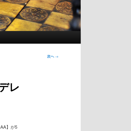
次へ
→
デレ
AA】が5