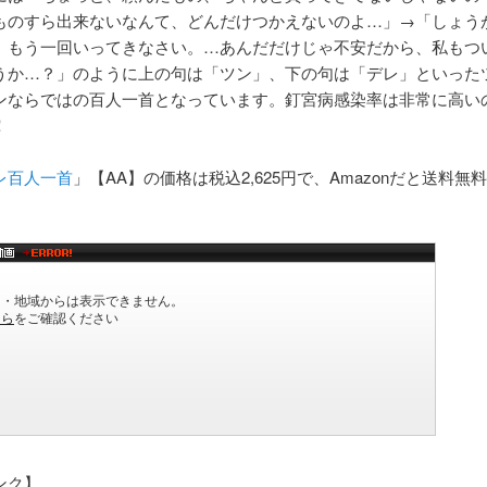
ものすら出来ないなんて、どんだけつかえないのよ…」→「しょう
、もう一回いってきなさい。…あんだだけじゃ不安だから、私もつ
うか…？」のように上の句は「ツン」、下の句は「デレ」といった
ンならではの百人一首となっています。釘宮病感染率は非常に高い
！
レ百人一首
」【AA】の価格は税込2,625円で、Amazonだと送料無
ンク】