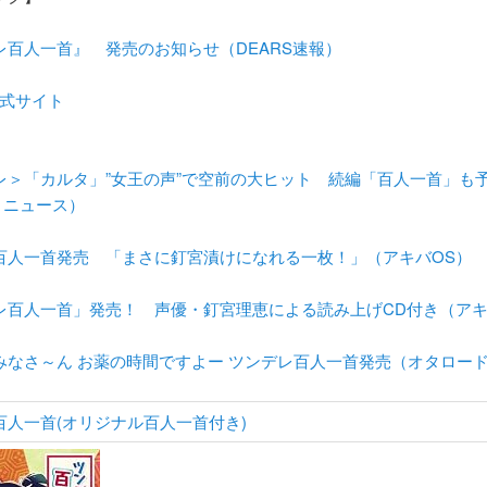
レ百人一首』 発売のお知らせ（DEARS速報）
公式サイト
レ＞「カルタ」”女王の声”で空前の大ヒット 続編「百人一首」も
o！ニュース）
百人一首発売 「まさに釘宮漬けになれる一枚！」（アキバOS）
レ百人一首」発売！ 声優・釘宮理恵による読み上げCD付き（ア
みなさ～ん お薬の時間ですよー ツンデレ百人一首発売（オタロードB
百人一首(オリジナル百人一首付き)