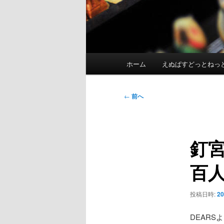
メ
ホーム
えぬぱすどっとねっ
イ
ン
メ
投
←
前へ
ニ
稿
ュ
ナ
ー
ビ
釘
ゲ
ー
百
シ
ョ
ン
投稿日時:
2
DEAR