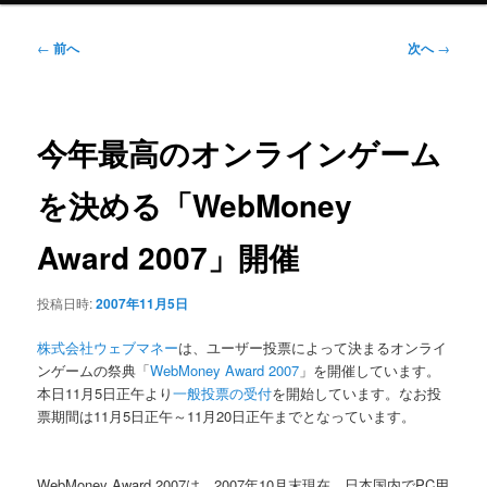
ニ
ュ
投
←
前へ
次へ
→
ー
稿
ナ
ビ
ゲ
今年最高のオンラインゲーム
ー
シ
を決める「WebMoney
ョ
ン
Award 2007」開催
投稿日時:
2007年11月5日
株式会社ウェブマネー
は、ユーザー投票によって決まるオンライ
ンゲームの祭典「
WebMoney Award 2007
」を開催しています。
本日11月5日正午より
一般投票の受付
を開始しています。なお投
票期間は11月5日正午～11月20日正午までとなっています。
WebMoney Award 2007は、2007年10月末現在、日本国内でPC用