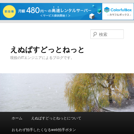
メ
イ
検
ン
索
コ
えぬぱすどっとねっと
ン
現役のITエンジニアによるブログです。
テ
ン
ツ
へ
移
動
メ
ホーム
えぬぱすどっとねっとについて
イ
ン
おもわず拍手したくなるweb拍手ボタン
メ