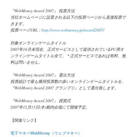
『WebMoney Award 2007』 投票方法
当社ホームページに設置される以下の投票ページから直接投票で
きます。
投票ページURL：
http://www.webmoney.jp/award2007/
対象オンラインゲームタイトル
2007年10月末現在、正式サービスとして提供されているPC用オ
ンラインゲームタイトル全て。＊正式サービスであれば有料、無
料は問いません。
『WebMoney Award 2007』 選出方法
投票総計で最も獲得投票数の多いオンラインゲームタイトルを、
『WebMoney Award 2007 グランプリ』として選出致します。
『WebMoney Award 2007』 授賞式
2007年12月13日(木)都内会場にて開催予定。
【関連リンク】
電子マネーWebMoney（ウェブマネー）