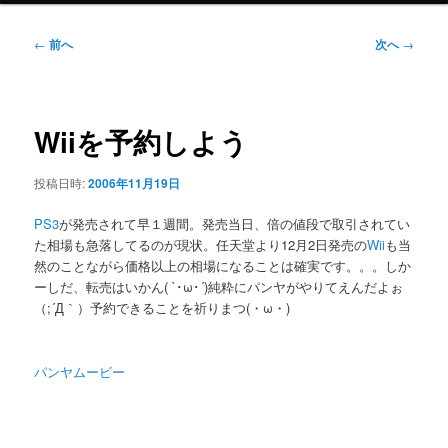
ニ
ュ
投
←
前へ
次へ
→
ー
稿
ナ
ビ
ゲ
Wiiを予約しよう
ー
シ
投稿日時:
2006年11月19日
ョ
ン
PS3
が発売されて早１週間。発売当日、倍の値段で取引されてい
た相場も急落してるのが現状。任天堂より12月2日発売の
Wii
も当
然のことながら価格以上の相場になることは確実です。。。しか
ーしだ、転売はいかん( `･ω･´)純粋にパンヤがやりてえんだよぉ
（;´Д｀）予約できることを祈りまつ(・ω・)
パンヤムービー