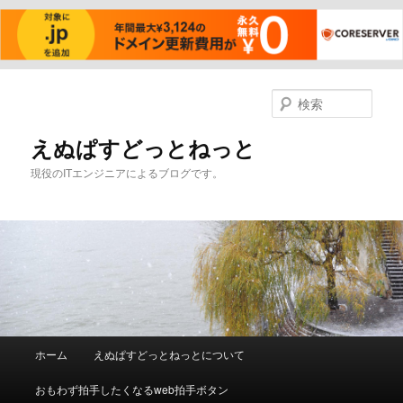
メ
イ
検
ン
索
コ
えぬぱすどっとねっと
ン
現役のITエンジニアによるブログです。
テ
ン
ツ
へ
移
動
メ
ホーム
えぬぱすどっとねっとについて
イ
ン
おもわず拍手したくなるweb拍手ボタン
メ