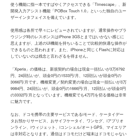
使う機能に指一本ですばやくアクセスできる「Timescape」、新
開発入力アシスト機能「POBox Touch 1.0」といった独自のユー
ザーインタフェイスを備えています。
使用感は各所で早々にレビューされていますが、通常操作やブラ
ウジング時のレスポンスはiPhone 3GSとまではいかない感じに
思えますが、上述のUI機能を持ちいることで比較的快適な操作が
できるものと思われます。また、iPhoneと同じくFlashに対応は
していないのは残念と言わざるを得ません。
「Xperia」の価格は、新規契約の場合は現金一括払いが3万6792
円、24回払いが、頭金0円の1533円/月、12回払いが頭金0円の
3066円/月です。機種変更／契約変更の場合は現金一括払いが3万
9984円、24回払いが、頭金0円の1666円/月、12回払いが頭金0円
の3332円/月となっています。機種変でも4万円を切る価格は非常
に魅力です。
なお、ドコモ携帯の主要サービスであるiモード、ケータイデー
タお預かりサービス、おサイフケータイ、ワンセグ、iアプリオ
ンライン、iウィジェット、iコンシェル/オートGPS、マイエリア
は非対応となります。通信はドコモだけど端末はドコモじゃない