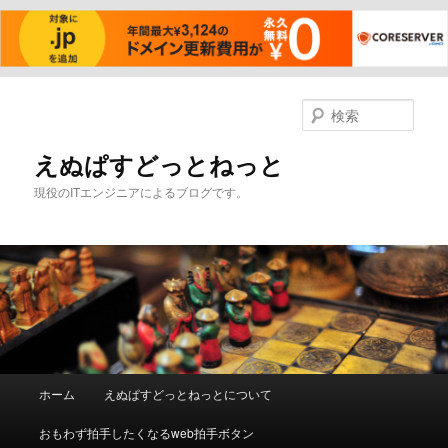
メ
イ
検
ン
索
コ
えぬぱすどっとねっと
ン
現役のITエンジニアによるブログです。
テ
ン
ツ
へ
移
動
メ
ホーム
えぬぱすどっとねっとについて
イ
ン
おもわず拍手したくなるweb拍手ボタン
メ