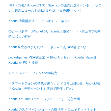
NTTドコモがAndroid端末「Xperia」の発売記念イベント | パソコ
ン：最新ニュース | nikkei BPnet 〈日経BPネット〉
Xperia 環境構築メモ – コムギドットネット
のとーりあす 【iPhoneｵﾜﾀ】Xperia大盛況！！・・開店前の朝8
時に10人の行列
Xperia発売されましたね。 – きょん☆あLabs@はてな
pocketgames PDA秘宝館 ≫ Blog Archive ≫ [Xperia_Report]
Xperia を PC と接続
ドコモ スマートフォンXperia発売
「スマートフォンの時代が来た」とドコモ山田社長、Android機
「Xperia」発売イベントを店頭で開催：ITpro
Xperia X10 mini (エクスペリア ミニ) – 関心空間
Xperia のスクリーンショットの撮り方 – コムギドットネット