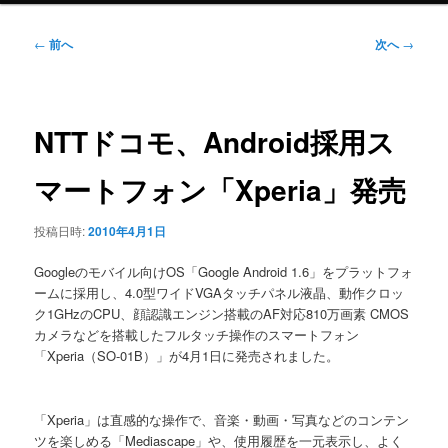
ニ
ュ
投
←
前へ
次へ
→
ー
稿
ナ
ビ
ゲ
NTTドコモ、Android採用ス
ー
シ
マートフォン「Xperia」発売
ョ
ン
投稿日時:
2010年4月1日
Googleのモバイル向けOS「Google Android 1.6」をプラットフォ
ームに採用し、4.0型ワイドVGAタッチパネル液晶、動作クロッ
ク1GHzのCPU、顔認識エンジン搭載のAF対応810万画素 CMOS
カメラなどを搭載したフルタッチ操作のスマートフォン
「Xperia（SO-01B）」が4月1日に発売されました。
「Xperia」は直感的な操作で、音楽・動画・写真などのコンテン
ツを楽しめる「Mediascape」や、使用履歴を一元表示し、よく