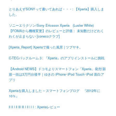
とりあえずSONYって書いてあれば・・・: 【Xperia】購入しま
した。
ソニーエリクソン/Sony Ericsson Xperia (Luster White)
【FOMAから機種変更】のレビューと評価： 未知数だけどわく
わくが止まらない [conecoクラブ]
[Xperia_Report] Xperiaで撮った風景 | ツブヤキ。
C-TECバックルーム３: 『Xperia』のアプリインストールに挑戦
【Android NEWS】ドコモよりスマートフォン「Xperia」発売!新
規一括は3万円台後半｜ゆきの iPhone･iPod Touch･iPod 面白ア
プリ
Xperiaを購入しました – スマートフォンブログ 『2012年に
10％』
ll ll l ll lll lll l ll l l l : Xperiaレビュー