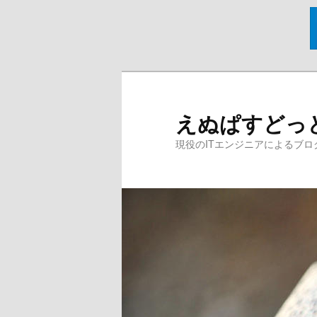
メ
イ
ン
えぬぱすどっ
コ
ン
現役のITエンジニアによるブロ
テ
ン
ツ
へ
移
動