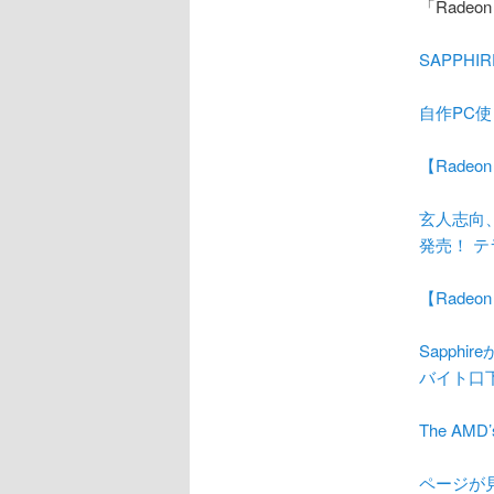
「Radeo
SAPPHI
自作PC使っ
【Rade
玄人志向、
発売！ 
【Rade
Sapphi
バイト口
The AMD
ページが見つ