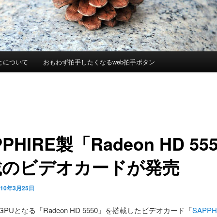
とについて
おもわず拍手したくなるweb拍手ボタン
PPHIRE製「Radeon HD 55
載のビデオカードが発売
010年3月25日
GPUとなる「Radeon HD 5550」を搭載したビデオカード「
SAPPH