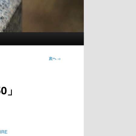
次へ
→
50」
IRE