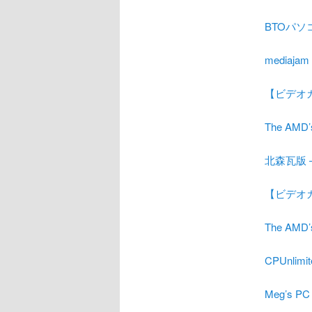
BTOパソ
media
【ビデオカ
The AMD
北森瓦版 – 
【ビデオカ
The AMD
CPUnl
Meg’s PC