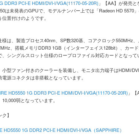
G DDR3 PCI-E HDMI/DVI-I/VGA(11170-05-20R)
」【AA】が発売と
550は未発表のGPUで、モデルナンバー上では「Radeon HD 5570
う位置付けのようです。
様は、製造プロセス40nm、SP数320基、コアクロック550MHz
7MHz、搭載メモリDDR3 1GB（インターフェイス128bit）、カー
Wで、シングルスロット仕様のロープロファイル対応カードとなって
小型ファン付きのクーラーを装備し、モニタ出力端子はHDMI/DVI/
助電源コネクタは非搭載となっています。
RE HD5550 1G DDR3 PCI-E HDMI/DVI-I/VGA(11170-05-20R)
」【
10,000弱となっています。
ンク】
E HD5550 1G DDR2 PCI-E HDMI/DVI-I/VGA（SAPPHIRE）