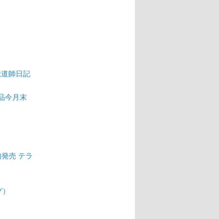
伝道師日記
製品今月末
中旬発売 テラ
ログ）