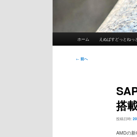
メ
ホーム
えぬぱすどっとねっ
イ
ン
メ
投
←
前へ
ニ
稿
ュ
ナ
ー
ビ
SA
ゲ
ー
搭
シ
ョ
ン
投稿日時:
2
AMDの新