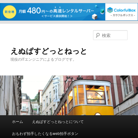
メ
イ
検
ン
索
コ
えぬぱすどっとねっと
ン
現役のITエンジニアによるブログです。
テ
ン
ツ
へ
移
動
メ
ホーム
えぬぱすどっとねっとについて
イ
ン
おもわず拍手したくなるweb拍手ボタン
メ