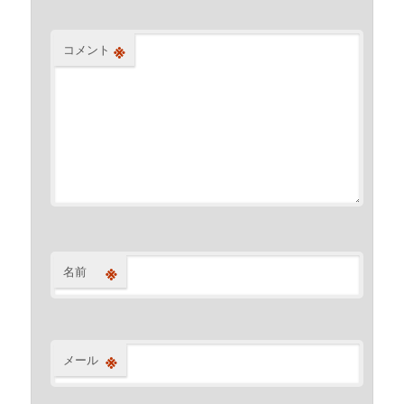
※
コメント
※
名前
※
メール