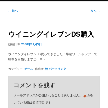
ニ
ュ
投
←
前へ
次へ
→
ー
稿
ナ
ビ
ゲ
ウイニングイレブンDS購入
ー
シ
投稿日時:
2006年11月3日
ョ
ン
ウイニングイレブンDS買ってきました！早速ワールドツアーで
制覇を目指しますよ( ﾟ∀ﾟ)
カテゴリー:
ゲーム
作成者:
焼
パーマリンク
コメントを残す
※
メールアドレスが公開されることはありません。
が付
いている欄は必須項目です