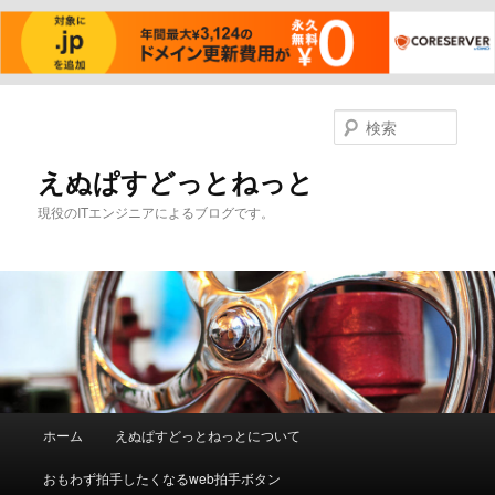
メ
イ
検
ン
索
コ
えぬぱすどっとねっと
ン
現役のITエンジニアによるブログです。
テ
ン
ツ
へ
移
動
メ
ホーム
えぬぱすどっとねっとについて
イ
ン
おもわず拍手したくなるweb拍手ボタン
メ