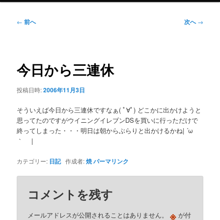
ニ
ュ
投
←
前へ
次へ
→
ー
稿
ナ
ビ
ゲ
今日から三連休
ー
シ
投稿日時:
2006年11月3日
ョ
ン
そういえば今日から三連休ですなぁ( ﾟ∀ﾟ) どこかに出かけようと
思ってたのですがウイニングイレブンDSを買いに行っただけで
終ってしまった・・・明日は朝からぶらりと出かけるかね| ´ω
｀ |
カテゴリー:
日記
作成者:
焼
パーマリンク
コメントを残す
※
メールアドレスが公開されることはありません。
が付