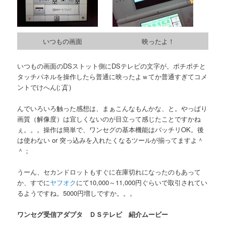
いつもの画面
映ったよ！
いつもの画面のDSストット側にDSテレビの文字が。ポチポチと
タッチパネルを操作したら普通に映ったよｗてか普通すぎてコメ
ントでけへん(;´Д`)
んでいろいろ触った感想は、まぁこんなもんかな、と。やっぱり
画質（解像度）は宜しくないのが目立って感じたことですかね
ぇ。。。操作は簡単で、ワンセグの基本機能はバッチリOK。後
は使わない or 突っ込みを入れたくなるツールが揃ってますよ＾
＾；
うーん、セカンドロットもすぐに在庫切れになったのもあって
か、すでに
ヤフオク
にて10,000～11,000円ぐらいで取引されてい
るようですね。5000円増しですか。。。
ワンセグ受信アダプタ ＤＳテレビ 紹介ムービー