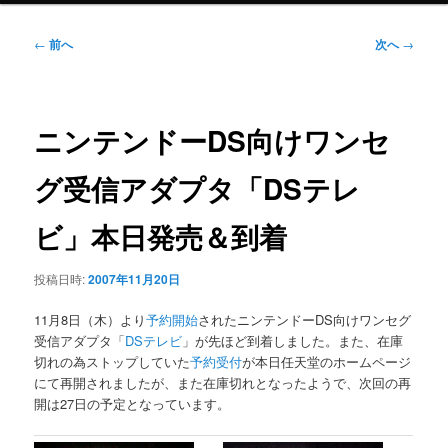
ニ
ュ
投
←
前へ
次へ
→
ー
稿
ナ
ビ
ゲ
ニンテンドーDS向けワンセ
ー
シ
グ受信アダプタ「DSテレ
ョ
ン
ビ」本日発売＆到着
投稿日時:
2007年11月20日
11月8日（木）より
予約開始
されたニンテンドーDS向けワンセグ
受信アダプタ「
DSテレビ
」が先ほど到着しました。また、在庫
切れの為ストップしていた
予約受付
が本日任天堂のホームページ
にて再開されましたが、また在庫切れとなったようで、次回の再
開は27日の予定となっています。