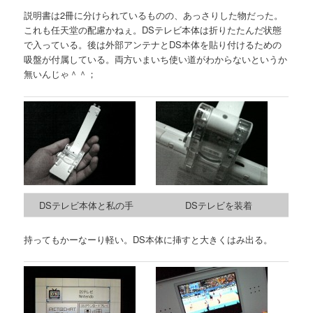
説明書は2冊に分けられているものの、あっさりした物だった。
これも任天堂の配慮かねぇ。DSテレビ本体は折りたたんだ状態
で入っている。後は外部アンテナとDS本体を貼り付けるための
吸盤が付属している。両方いまいち使い道がわからないというか
無いんじゃ＾＾；
DSテレビ本体と私の手
DSテレビを装着
持ってもかーなーり軽い。DS本体に挿すと大きくはみ出る。