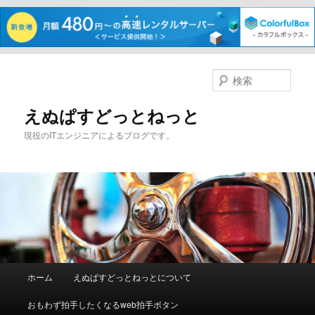
メ
イ
検
ン
索
コ
えぬぱすどっとねっと
ン
現役のITエンジニアによるブログです。
テ
ン
ツ
へ
移
動
メ
ホーム
えぬぱすどっとねっとについて
イ
ン
おもわず拍手したくなるweb拍手ボタン
メ